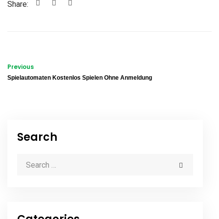
Share:
Previous
Spielautomaten Kostenlos Spielen Ohne Anmeldung
Search