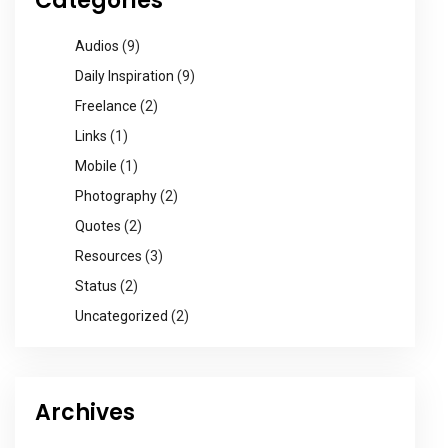
Categories
Audios
(9)
Daily Inspiration
(9)
Freelance
(2)
Links
(1)
Mobile
(1)
Photography
(2)
Quotes
(2)
Resources
(3)
Status
(2)
Uncategorized
(2)
Archives