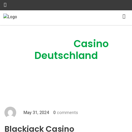
Blackjack
Casino
Deutschland
May 31, 2024
0
comments
Blackjack Casino