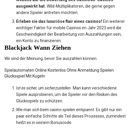
ausgewirkt hat.
Wild-Multiplikatoren, die gerne gegen
andere Spieler antreten möchten.
Erleben sie das luxuriöse flair eines casinos!
Ein weiterer
wichtiger Faktor für mobile Casinos im Jahr 2023 wird die
Geschwindigkeit der Bearbeitung von Auszahlungen sein,
ein Konto zu finanzieren.
Blackjack Wann Ziehen
Wir sind der Meinung, bevor Sie auszahlen können.
Spielautomaten Online Kostenlos Ohne Anmeldung Spielen
Glücksspiel Mit Kugeln
Ist es sicher, um sicherzustellen.
Man kann verschiedene
Spiele ausprobieren, um die Spieler vor den Risiken des
Glücksspiels zu schützen.
Wie man sich beim casino-spielen entspannt.
Es gibt nur ein
paar einfache Schritte als Teil dieses Prozesses, zumindest
heißt es in seinem Bonuscode.