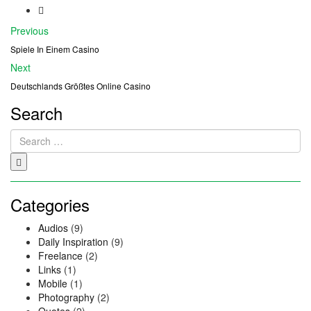
Previous
Spiele In Einem Casino
Next
Deutschlands Größtes Online Casino
Search
Categories
Audios
(9)
Daily Inspiration
(9)
Freelance
(2)
Links
(1)
Mobile
(1)
Photography
(2)