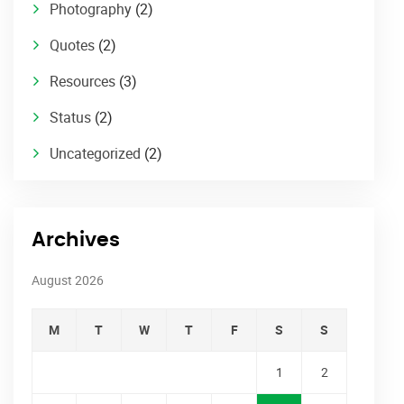
Photography
(2)
Quotes
(2)
Resources
(3)
Status
(2)
Uncategorized
(2)
Archives
August 2026
M
T
W
T
F
S
S
1
2