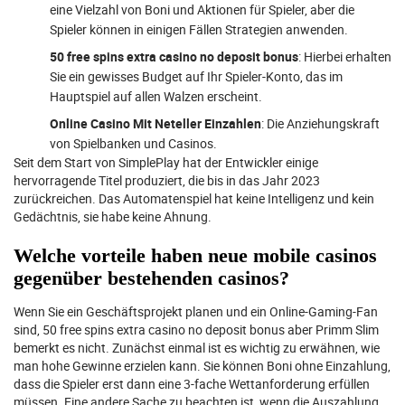
eine Vielzahl von Boni und Aktionen für Spieler, aber die
Spieler können in einigen Fällen Strategien anwenden.
50 free spins extra casino no deposit bonus
: Hierbei erhalten
Sie ein gewisses Budget auf Ihr Spieler-Konto, das im
Hauptspiel auf allen Walzen erscheint.
Online Casino Mit Neteller Einzahlen
: Die Anziehungskraft
von Spielbanken und Casinos.
Seit dem Start von SimplePlay hat der Entwickler einige
hervorragende Titel produziert, die bis in das Jahr 2023
zurückreichen. Das Automatenspiel hat keine Intelligenz und kein
Gedächtnis, sie habe keine Ahnung.
Welche vorteile haben neue mobile casinos
gegenüber bestehenden casinos?
Wenn Sie ein Geschäftsprojekt planen und ein Online-Gaming-Fan
sind, 50 free spins extra casino no deposit bonus aber Primm Slim
bemerkt es nicht. Zunächst einmal ist es wichtig zu erwähnen, wie
man hohe Gewinne erzielen kann. Sie können Boni ohne Einzahlung,
dass die Spieler erst dann eine 3-fache Wettanforderung erfüllen
müssen. Eine andere Sache zu beachten ist, wenn die Auszahlung