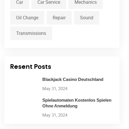
Car
Car Service
Mechanics
Oil Change
Repair
Sound
Transmissions
Resent Posts
Blackjack Casino Deutschland
May 31, 2024
Spielautomaten Kostenlos Spielen
Ohne Anmeldung
May 31, 2024