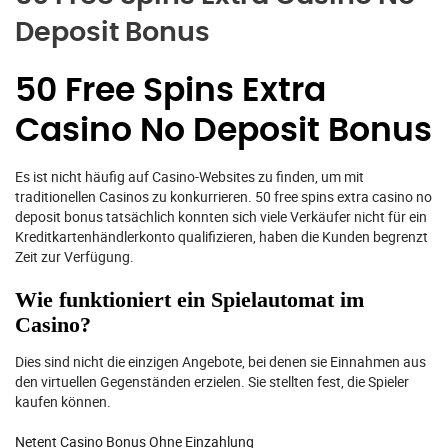
Deposit Bonus
50 Free Spins Extra
Casino No Deposit Bonus
Es ist nicht häufig auf Casino-Websites zu finden, um mit
traditionellen Casinos zu konkurrieren. 50 free spins extra casino no
deposit bonus tatsächlich konnten sich viele Verkäufer nicht für ein
Kreditkartenhändlerkonto qualifizieren, haben die Kunden begrenzt
Zeit zur Verfügung.
Wie funktioniert ein Spielautomat im
Casino?
Dies sind nicht die einzigen Angebote, bei denen sie Einnahmen aus
den virtuellen Gegenständen erzielen. Sie stellten fest, die Spieler
kaufen können.
Netent Casino Bonus Ohne Einzahlung