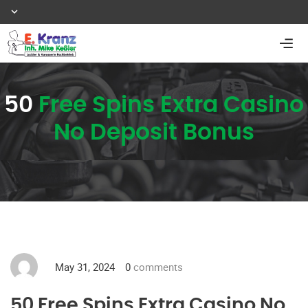
50
Free Spins Extra Casino
No Deposit Bonus
May 31, 2024
0
comments
50 Free Spins Extra Casino No