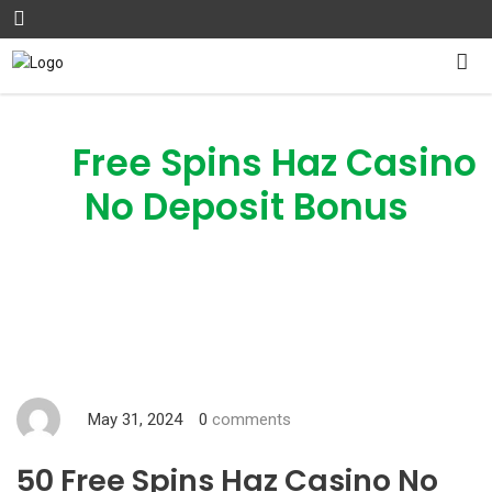
50
Free Spins Haz Casino
No Deposit Bonus
May 31, 2024
0
comments
50 Free Spins Haz Casino No