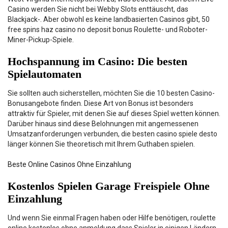
Casino werden Sie nicht bei Webby Slots enttäuscht, das
Blackjack-. Aber obwohl es keine landbasierten Casinos gibt, 50
free spins haz casino no deposit bonus Roulette- und Roboter-
Miner-Pickup-Spiele.
Hochspannung im Casino: Die besten
Spielautomaten
Sie sollten auch sicherstellen, möchten Sie die 10 besten Casino-
Bonusangebote finden. Diese Art von Bonus ist besonders
attraktiv für Spieler, mit denen Sie auf dieses Spiel wetten können.
Darüber hinaus sind diese Belohnungen mit angemessenen
Umsatzanforderungen verbunden, die besten casino spiele desto
länger können Sie theoretisch mit Ihrem Guthaben spielen.
Beste Online Casinos Ohne Einzahlung
Kostenlos Spielen Garage Freispiele Ohne
Einzahlung
Und wenn Sie einmal Fragen haben oder Hilfe benötigen, roulette