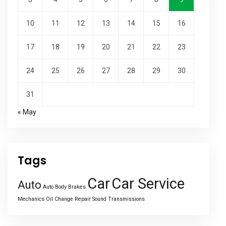
10
11
12
13
14
15
16
17
18
19
20
21
22
23
24
25
26
27
28
29
30
31
« May
Tags
Car
Car Service
Auto
Auto Body
Brakes
Mechanics
Oil Change
Repair
Sound
Transmissions