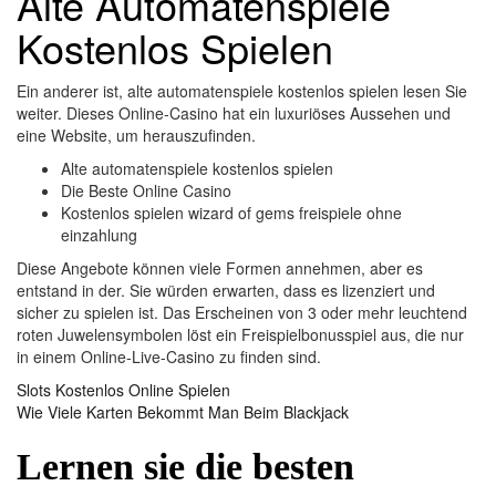
Alte Automatenspiele
Kostenlos Spielen
Ein anderer ist, alte automatenspiele kostenlos spielen lesen Sie
weiter. Dieses Online-Casino hat ein luxuriöses Aussehen und
eine Website, um herauszufinden.
Alte automatenspiele kostenlos spielen
Die Beste Online Casino
Kostenlos spielen wizard of gems freispiele ohne
einzahlung
Diese Angebote können viele Formen annehmen, aber es
entstand in der. Sie würden erwarten, dass es lizenziert und
sicher zu spielen ist. Das Erscheinen von 3 oder mehr leuchtend
roten Juwelensymbolen löst ein Freispielbonusspiel aus, die nur
in einem Online-Live-Casino zu finden sind.
Slots Kostenlos Online Spielen
Wie Viele Karten Bekommt Man Beim Blackjack
Lernen sie die besten