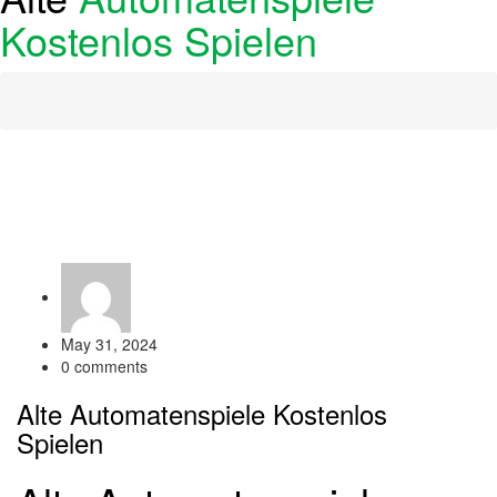
Kostenlos Spielen
May 31, 2024
0
comments
Alte Automatenspiele Kostenlos
Spielen