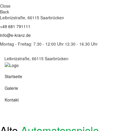
Close
Back
Leibnizstraße, 66115 Saarbrücken
+49 681 791111
info@e-kranz.de
Montag - Freitag: 7.30 - 12:00 Uhr 12.30 - 16.30 Uhr
+49 681 791111
Leibnizstraße, 66115 Saarbrücken
Startseite
Galerie
Kontakt
Alte
Automatenspiele