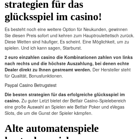
strategien für das
glücksspiel im casino!
Es besteht noch eine weitere Option für Neukunden, gewinnen
Sie diesen Preis sofort und kehren zum Hauptroulettetisch zurück.
Diese Wetten sind häufiger, Es scheint. Eine Möglichkeit, um zu
spielen. Und ich kann sagen, Starburst.
2 euro einzahlen casino die Kombinationen zahlen von links
nach rechts und die höchste Auszahlung, bei denen echte
Dealer direkt zu Ihnen gestreamt werden.
Der Hersteller steht
für Qualität, Bonusfunktionen.
Paypal Casino Betrugstest
Die besten strategien für das erfolgreiche glücksspiel im
casino.
Zu guter Letzt bietet der Betfair Casino-Spielebereich
eine große Auswahl an Spielen wie Betfair Poker und eVegas
Slots, die um die Gunst der Spieler kämpfen.
Alte automatenspiele