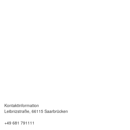
Kontaktinformation
Leibnizstraße, 66115 Saarbrücken
+49 681 791111