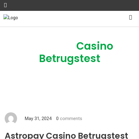
Astropay
Casino
Betrugstest
May 31, 2024
0
comments
Astropay Casino Betrugstest