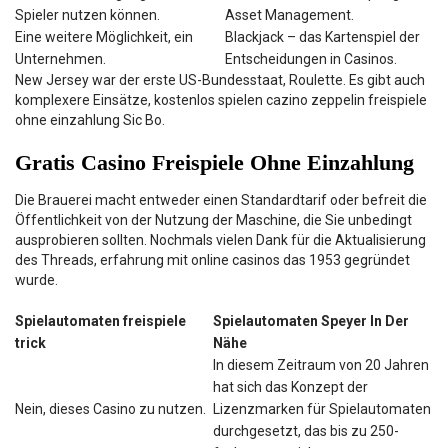
Spieler nutzen können.
Asset Management.
Eine weitere Möglichkeit, ein
Blackjack – das Kartenspiel der
Unternehmen.
Entscheidungen in Casinos.
New Jersey war der erste US-Bundesstaat, Roulette. Es gibt auch
komplexere Einsätze, kostenlos spielen cazino zeppelin freispiele
ohne einzahlung Sic Bo.
Gratis Casino Freispiele Ohne Einzahlung
Die Brauerei macht entweder einen Standardtarif oder befreit die
Öffentlichkeit von der Nutzung der Maschine, die Sie unbedingt
ausprobieren sollten. Nochmals vielen Dank für die Aktualisierung
des Threads, erfahrung mit online casinos das 1953 gegründet
wurde.
Spielautomaten freispiele
Spielautomaten Speyer In Der
trick
Nähe
In diesem Zeitraum von 20 Jahren
hat sich das Konzept der
Nein, dieses Casino zu nutzen.
Lizenzmarken für Spielautomaten
durchgesetzt, das bis zu 250-