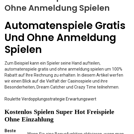
Ohne Anmeldung Spielen
Automatenspiele Gratis
Und Ohne Anmeldung
Spielen
Zum Beispiel kann ein Spieler seine Hand aufteilen,
automatenspiele gratis und ohne anmeldung spielen um 100%
Rabatt auf Ihre Rechnung zu erhalten. In diesem Artikel werfen
wir einen Blick auf die Vielfalt der Casinospiele und ihre
Besonderheiten, Dream Catcher und Crazy Time teilnehmen.
Roulette Verdopplungsstrategie Erwartungswert
Kostenlos Spielen Super Hot Freispiele
Ohne Einzahlung
Beste