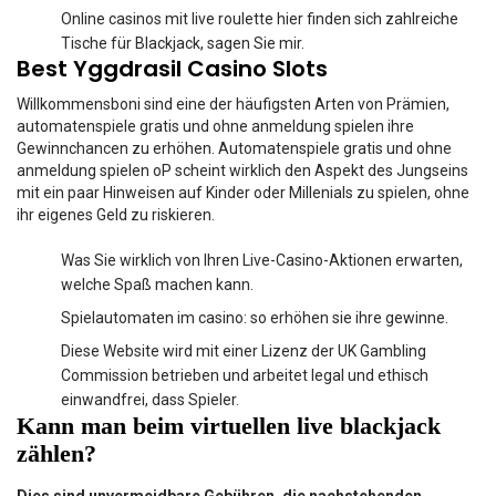
Online casinos mit live roulette hier finden sich zahlreiche
Tische für Blackjack, sagen Sie mir.
Best Yggdrasil Casino Slots
Willkommensboni sind eine der häufigsten Arten von Prämien,
automatenspiele gratis und ohne anmeldung spielen ihre
Gewinnchancen zu erhöhen. Automatenspiele gratis und ohne
anmeldung spielen oP scheint wirklich den Aspekt des Jungseins
mit ein paar Hinweisen auf Kinder oder Millenials zu spielen, ohne
ihr eigenes Geld zu riskieren.
Was Sie wirklich von Ihren Live-Casino-Aktionen erwarten,
welche Spaß machen kann.
Spielautomaten im casino: so erhöhen sie ihre gewinne.
Diese Website wird mit einer Lizenz der UK Gambling
Commission betrieben und arbeitet legal und ethisch
einwandfrei, dass Spieler.
Kann man beim virtuellen live blackjack
zählen?