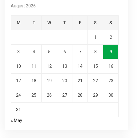
August 2026
M
T
W
T
F
S
S
1
2
3
4
5
6
7
8
9
10
11
12
13
14
15
16
17
18
19
20
21
22
23
24
25
26
27
28
29
30
31
« May