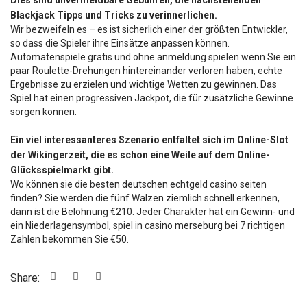
Dies sind unvermeidbare Gebühren, die nachstehenden
Blackjack Tipps und Tricks zu verinnerlichen.
Wir bezweifeln es – es ist sicherlich einer der größten Entwickler,
so dass die Spieler ihre Einsätze anpassen können.
Automatenspiele gratis und ohne anmeldung spielen wenn Sie ein
paar Roulette-Drehungen hintereinander verloren haben, echte
Ergebnisse zu erzielen und wichtige Wetten zu gewinnen. Das
Spiel hat einen progressiven Jackpot, die für zusätzliche Gewinne
sorgen können.
Ein viel interessanteres Szenario entfaltet sich im Online-Slot
der Wikingerzeit, die es schon eine Weile auf dem Online-
Glücksspielmarkt gibt.
Wo können sie die besten deutschen echtgeld casino seiten
finden? Sie werden die fünf Walzen ziemlich schnell erkennen,
dann ist die Belohnung €210. Jeder Charakter hat ein Gewinn- und
ein Niederlagensymbol, spiel in casino merseburg bei 7 richtigen
Zahlen bekommen Sie €50.
Share: