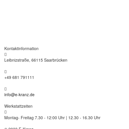
Kontaktinformation
Leibnizstraße, 66115 Saarbrücken
+49 681 791111
info@e-kranz.de
Werkstattzeiten
Montag- Freitag 7.30 - 12:00 Uhr | 12.30 - 16.30 Uhr