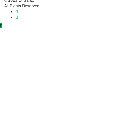
© 2023 E-Kranz,
All Rights Reserved