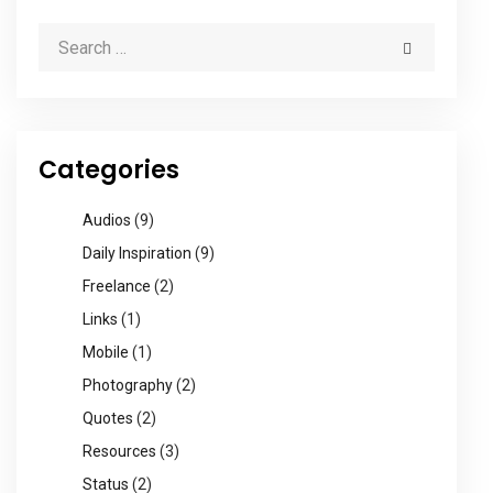
Categories
Audios
(9)
Daily Inspiration
(9)
Freelance
(2)
Links
(1)
Mobile
(1)
Photography
(2)
Quotes
(2)
Resources
(3)
Status
(2)