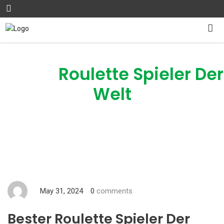
Bester
Roulette Spieler Der
Welt
May 31, 2024
0
comments
Bester Roulette Spieler Der