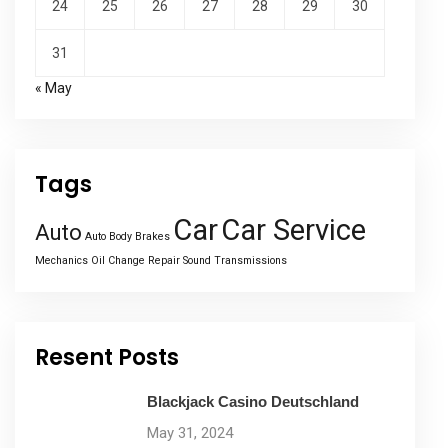
24
25
26
27
28
29
30
31
« May
Tags
Car
Car Service
Auto
Auto Body
Brakes
Mechanics
Oil Change
Repair
Sound
Transmissions
Resent Posts
Blackjack Casino Deutschland
May 31, 2024