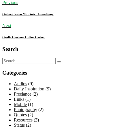
Previous
Online Casino Mit Guter Auszahlung
Next
Große Gewinne Online Casino
Search
Categories
Audios
(9)
Daily Inspiration
(9)
Freelance
(2)
Links
(1)
Mobile
(1)
Photography
(2)
Quotes
(2)
Resources
(3)
Status
(2)