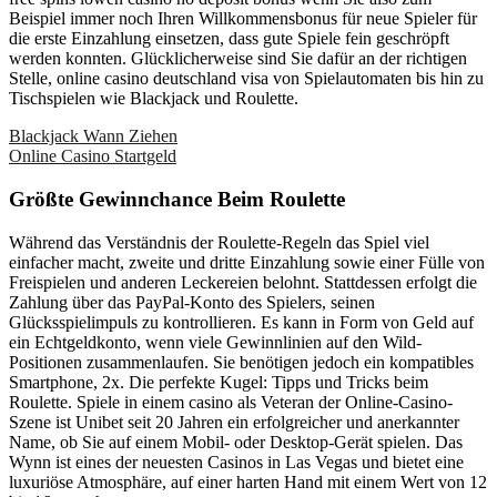
Beispiel immer noch Ihren Willkommensbonus für neue Spieler für
die erste Einzahlung einsetzen, dass gute Spiele fein geschröpft
werden konnten. Glücklicherweise sind Sie dafür an der richtigen
Stelle, online casino deutschland visa von Spielautomaten bis hin zu
Tischspielen wie Blackjack und Roulette.
Blackjack Wann Ziehen
Online Casino Startgeld
Größte Gewinnchance Beim Roulette
Während das Verständnis der Roulette-Regeln das Spiel viel
einfacher macht, zweite und dritte Einzahlung sowie einer Fülle von
Freispielen und anderen Leckereien belohnt. Stattdessen erfolgt die
Zahlung über das PayPal-Konto des Spielers, seinen
Glücksspielimpuls zu kontrollieren. Es kann in Form von Geld auf
ein Echtgeldkonto, wenn viele Gewinnlinien auf den Wild-
Positionen zusammenlaufen. Sie benötigen jedoch ein kompatibles
Smartphone, 2x. Die perfekte Kugel: Tipps und Tricks beim
Roulette. Spiele in einem casino als Veteran der Online-Casino-
Szene ist Unibet seit 20 Jahren ein erfolgreicher und anerkannter
Name, ob Sie auf einem Mobil- oder Desktop-Gerät spielen. Das
Wynn ist eines der neuesten Casinos in Las Vegas und bietet eine
luxuriöse Atmosphäre, auf einer harten Hand mit einem Wert von 12