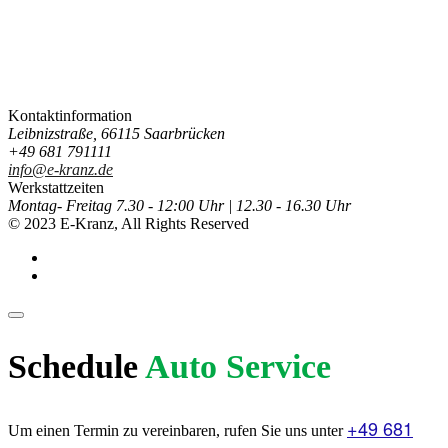
Kontaktinformation
Leibnizstraße, 66115 Saarbrücken
+49 681 791111
info@e-kranz.de
Werkstattzeiten
Montag- Freitag 7.30 - 12:00 Uhr | 12.30 - 16.30 Uhr
© 2023 E-Kranz,
All Rights Reserved
Schedule
Auto Service
+49 681
Um einen Termin zu vereinbaren, rufen Sie uns unter