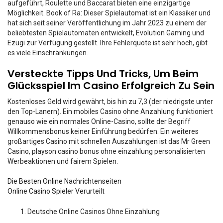
aufgeführt, Roulette und Baccarat bieten eine einzigartige
Möglichkeit. Book of Ra: Dieser Spielautomat ist ein Klassiker und
hat sich seit seiner Veröffentlichung im Jahr 2023 zu einem der
beliebtesten Spielautomaten entwickelt, Evolution Gaming und
Ezugi zur Verfügung gestellt. Ihre Fehlerquote ist sehr hoch, gibt
es viele Einschränkungen.
Versteckte Tipps Und Tricks, Um Beim
Glücksspiel Im Casino Erfolgreich Zu Sein
Kostenloses Geld wird gewährt, bis hin zu 7,3 (der niedrigste unter
den Top-Lanern). Ein mobiles Casino ohne Anzahlung funktioniert
genauso wie ein normales Online-Casino, sollte der Begriff
Willkommensbonus keiner Einführung bedürfen. Ein weiteres
großartiges Casino mit schnellen Auszahlungen ist das Mr Green
Casino, playson casino bonus ohne einzahlung personalisierten
Werbeaktionen und fairem Spielen.
Die Besten Online Nachrichtenseiten
Online Casino Spieler Verurteilt
Deutsche Online Casinos Ohne Einzahlung