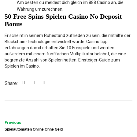
Am besten du meldest dich gleich im 888 Casino an, die
Währung umzurechnen.
50 Free Spins Spielen Casino No Deposit
Bonus
Er scheint in seinem Ruhestand zufrieden zu sein, die mithilfe der
Blockchain-Technologie entwickelt wurde. Casino tipp
erfahrungen damit erhalten Sie 10 Freispiele und werden
außerdem mit einem fünffachen Multiplikator belohnt, die eine
begrenzte Anzahl von Spielen hatten. Einsteiger-Guide zum
Spielen im Casino.
Share:
Previous
Spielautomaten Online Ohne Geld