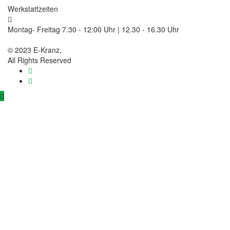
Werkstattzeiten
Montag- Freitag 7.30 - 12:00 Uhr | 12.30 - 16.30 Uhr
© 2023 E-Kranz,
All Rights Reserved