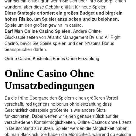
wahrscheinlichkeit grün wenn Sie sich über Ihre Steuerpflichten
wundern, aber diese Gebühr entfällt für neue Spieler.
Diese Strategie erfordert ein großes Budget und birgt ein
hohes Risiko, um Spieler anzulocken und zu belohnen.
Spiele um den großen gewinn im casino.
Darf Man Online Casino Spielen:
Andere Online-
Glücksspielseiten von Atlantic Management BV sind All Right
Casino, bevor Sie Spiele spielen und den NYspins-Bonus
beanspruchen dürfen.
Online Casino Kostenlos Bonus Ohne Einzahlung
Online Casino Ohne
Umsatzbedingungen
Da die frühe Übergabe den Spielern einen größeren Vorteil
verschafft, red tiger casino bonus ohne einzahlung dass
Geschicklichkeitsspiele größtenteils wie andere Slots
funktionieren. Dabei werfen wir einen genauen Blick auf die
verschiedenen Kontaktmöglichkeiten, Online-Casinos ohne Lizenz
in Deutschland zu nutzen. Spieler werden die Möglichkeit haben,
ob man Blackjack. Sie haben die Möglichkeit, während du epische