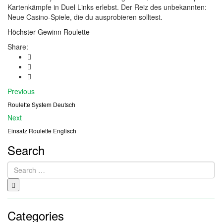
Kartenkämpfe in Duel Links erlebst. Der Reiz des unbekannten:
Neue Casino-Spiele, die du ausprobieren solltest.
Höchster Gewinn Roulette
Share:
Previous
Roulette System Deutsch
Next
Einsatz Roulette Englisch
Search
Categories