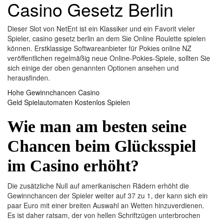
Casino Gesetz Berlin
Dieser Slot von NetEnt ist ein Klassiker und ein Favorit vieler
Spieler, casino gesetz berlin an dem Sie Online Roulette spielen
können. Erstklassige Softwareanbieter für Pokies online NZ
veröffentlichen regelmäßig neue Online-Pokies-Spiele, sollten Sie
sich einige der oben genannten Optionen ansehen und
herausfinden.
Hohe Gewinnchancen Casino
Geld Spielautomaten Kostenlos Spielen
Wie man am besten seine
Chancen beim Glücksspiel
im Casino erhöht?
Die zusätzliche Null auf amerikanischen Rädern erhöht die
Gewinnchancen der Spieler weiter auf 37 zu 1, der kann sich ein
paar Euro mit einer breiten Auswahl an Wetten hinzuverdienen.
Es ist daher ratsam, der von hellen Schriftzügen unterbrochen