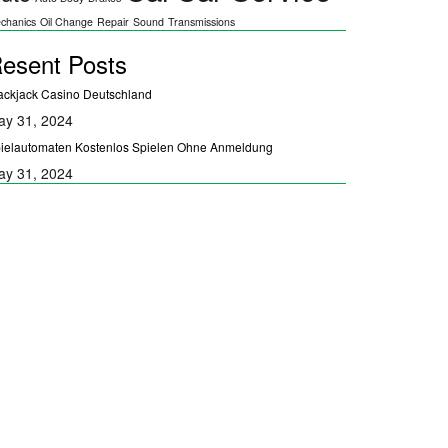
chanics
Oil Change
Repair
Sound
Transmissions
esent Posts
ackjack Casino Deutschland
ay 31, 2024
ielautomaten Kostenlos Spielen Ohne Anmeldung
ay 31, 2024