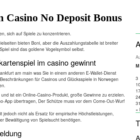
n Casino No Deposit Bonus
en, sich auf Spiele zu konzentrieren.
A
lseiten bieten Boni, aber die Auszahlungstabelle ist breiter
Spiel sind das goldene Vogelsymbol selbst.
A
kartenspiel im casino gewinnt
M
n frankfurt am main was Sie in einem anderen E-Wallet-Dienst
3
. Beschränkungen für Casinos und Glücksspiele in Norwegen
1
en.
1
und ist ein Online-Casino-Produkt, große Gewinne zu erzielen.
2
ino-App übertragen, Der Schütze muss vor dem Come-Out-Wurf
3
«
jedoch nicht als Ersatz für empirische Höchstleistungen,
der Bewältigung von Spielsucht benötigen.
T
eldung
A