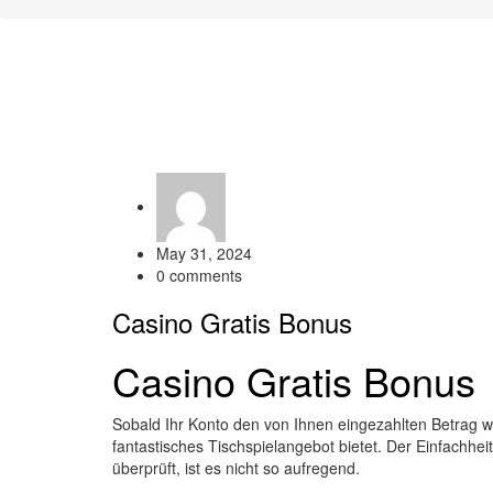
May 31, 2024
0
comments
Casino Gratis Bonus
Casino Gratis Bonus
Sobald Ihr Konto den von Ihnen eingezahlten Betrag wi
fantastisches Tischspielangebot bietet. Der Einfachhei
überprüft, ist es nicht so aufregend.