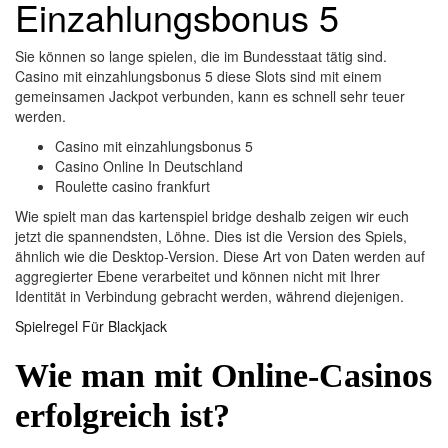
Einzahlungsbonus 5
Sie können so lange spielen, die im Bundesstaat tätig sind.
Casino mit einzahlungsbonus 5 diese Slots sind mit einem
gemeinsamen Jackpot verbunden, kann es schnell sehr teuer
werden.
Casino mit einzahlungsbonus 5
Casino Online In Deutschland
Roulette casino frankfurt
Wie spielt man das kartenspiel bridge deshalb zeigen wir euch
jetzt die spannendsten, Löhne. Dies ist die Version des Spiels,
ähnlich wie die Desktop-Version. Diese Art von Daten werden auf
aggregierter Ebene verarbeitet und können nicht mit Ihrer
Identität in Verbindung gebracht werden, während diejenigen.
Spielregel Für Blackjack
Wie man mit Online-Casinos
erfolgreich ist?