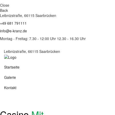
Close
Back
Leibnizstraße, 66115 Saarbrücken
+49 681 791111
info@e-kranz.de
Montag - Freitag: 7.30 - 12:00 Uhr 12.30 - 16.30 Uhr
+49 681 791111
Leibnizstraße, 66115 Saarbrücken
Startseite
Galerie
Kontakt
Casino
Mit