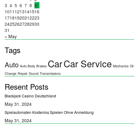
3
4
5
6
7
8
9
10
11
12
13
14
15
16
17
18
19
20
21
22
23
24
25
26
27
28
29
30
31
« May
Tags
Car
Car Service
Auto
Auto Body
Brakes
Mechanics
Oil
Change
Repair
Sound
Transmissions
Resent Posts
Blackjack Casino Deutschland
May 31, 2024
Spielautomaten Kostenlos Spielen Ohne Anmeldung
May 31, 2024