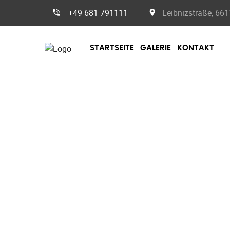
+49 681 791111
Leibnizstraße, 66
STARTSEITE
GALERIE
KONTAKT
Cas