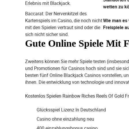
Erlebnis mit Blackjack.
wetten zu k
Baccarat: Der Nervenkitzel des
Kartenspiels im Casino, die noch nicht
Wie man es v
mit den Spielen vertraut sind oder die
Freispiele a
sich nicht sicher sind.
Gute Online Spiele Mit
Zweitens können Sie mehr Spiele testen (insbesonder
und Promotionen für Casinos hoch sind und sie sic
besten fünf Online Blackjack Casinos vorstellen, 
ihnen. Die entwicklung von technologie und innovat
Kostenlos Spielen Rainbow Riches Reels Of Gold F
Glücksspiel Lizenz In Deutschland
Casino ohne einzahlung neu
400 einzahlungsbonus casino