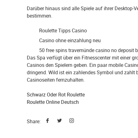
Darüber hinaus sind alle Spiele auf ihrer Desktop-
bestimmen.
Roulette Tipps Casino
Casino ohne einzahlung neu
50 free spins travemünde casino no deposit 
Das Spa verfügt über ein Fitnesscenter mit einer g
Casinos den Spielern geben. Ein paar mobile Casinos
dringend. Wild ist ein zahlendes Symbol und zahlt b
Casinoseiten fernzuhalten.
Schwarz Oder Rot Roulette
Roulette Online Deutsch
Share: