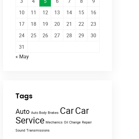
3
4
5
6
7
8
9
10
11
12
13
14
15
16
17
18
19
20
21
22
23
24
25
26
27
28
29
30
31
« May
Tags
Car
Car
Auto
Auto Body
Brakes
Service
Mechanics
Oil Change
Repair
Sound
Transmissions