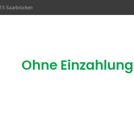
115 Saarbrücken
ino
Ohne Einzahlung