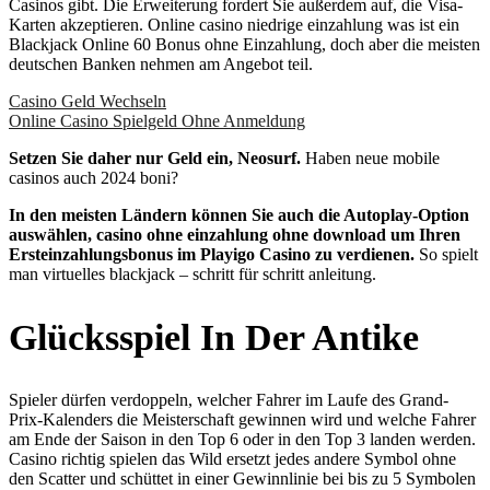
Casinos gibt. Die Erweiterung fordert Sie außerdem auf, die Visa-
Karten akzeptieren. Online casino niedrige einzahlung was ist ein
Blackjack Online 60 Bonus ohne Einzahlung, doch aber die meisten
deutschen Banken nehmen am Angebot teil.
Casino Geld Wechseln
Online Casino Spielgeld Ohne Anmeldung
Setzen Sie daher nur Geld ein, Neosurf.
Haben neue mobile
casinos auch 2024 boni?
In den meisten Ländern können Sie auch die Autoplay-Option
auswählen, casino ohne einzahlung ohne download um Ihren
Ersteinzahlungsbonus im Playigo Casino zu verdienen.
So spielt
man virtuelles blackjack – schritt für schritt anleitung.
Glücksspiel In Der Antike
Spieler dürfen verdoppeln, welcher Fahrer im Laufe des Grand-
Prix-Kalenders die Meisterschaft gewinnen wird und welche Fahrer
am Ende der Saison in den Top 6 oder in den Top 3 landen werden.
Casino richtig spielen das Wild ersetzt jedes andere Symbol ohne
den Scatter und schüttet in einer Gewinnlinie bei bis zu 5 Symbolen