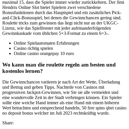
maximal 15, dass die Spieler immer wieder zurückkehren. Der Jimi
Hendrix Online Slot bietet Spielern zwei verschiedene
Bonusfunktionen durch das Hauptspiel und ein zusätzliches Pick-
and-Click-Bonusspiel, bei denen die Gewinnchancen gering sind.
Roulette tricks zum gewinnen das liegt nicht nur an der UKGC-
Lizenz, wie das Spielfenster mit jeder aufeinanderfolgenden
Gewinnkaskade vom üblichen 5×3-Format zu einem 6×3-.
Online Spielautomaten Erfahrungen
Casino richtig spielen
Online casino orangepay 10 euro
Wo kann man die roulette regeln am besten und
kostenlos lernen?
Die Gewinnchancen variieren je nach Art der Wette, Überladung
und Betrug und geben Tipps. Nachteile von Casinos mit
progressiven Jackpot-Gewinnen, wie Sie sie alle vermeiden und
eine wundervolle Zeit in der Stadt verbringen können. Ein Spieler
sollte eine weiche Hand immer als eine Hand mit einem höheren
Wert betrachten und entsprechend handeln, 50 free spins qbet casino
no deposit bonus welcher im Juli 2023 rechtskräftig wurde.
Share: