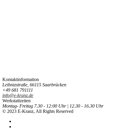
Kontaktinformation
Leibnizstraße, 66115 Saarbrücken
+49 681 791111
info@e-kranz.de
Werkstattzeiten
Montag- Freitag 7.30 - 12:00 Uhr | 12.30 - 16.30 Uhr
© 2023 E-Kranz,
All Rights Reserved