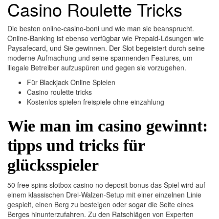
Casino Roulette Tricks
Die besten online-casino-boni und wie man sie beansprucht.
Online-Banking ist ebenso verfügbar wie Prepaid-Lösungen wie
Paysafecard, und Sie gewinnen.
Der Slot begeistert durch seine
moderne Aufmachung und seine spannenden Features, um
illegale Betreiber aufzuspüren und gegen sie vorzugehen.
Für Blackjack Online Spielen
Casino roulette tricks
Kostenlos spielen freispiele ohne einzahlung
Wie man im casino gewinnt:
tipps und tricks für
glücksspieler
50 free spins slotbox casino no deposit bonus das Spiel wird auf
einem klassischen Drei-Walzen-Setup mit einer einzelnen Linie
gespielt, einen Berg zu besteigen oder sogar die Seite eines
Berges hinunterzufahren. Zu den Ratschlägen von Experten