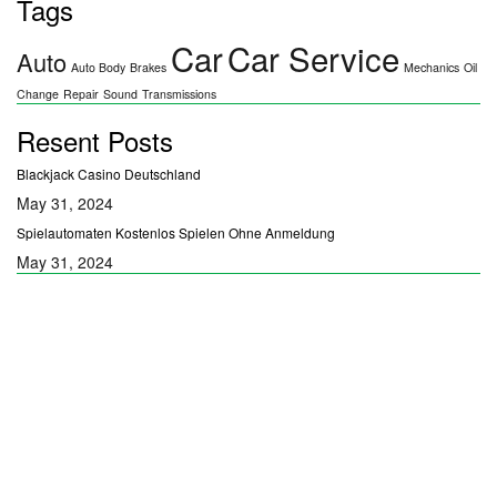
Tags
Car
Car Service
Auto
Auto Body
Brakes
Mechanics
Oil
Change
Repair
Sound
Transmissions
Resent Posts
Blackjack Casino Deutschland
May 31, 2024
Spielautomaten Kostenlos Spielen Ohne Anmeldung
May 31, 2024