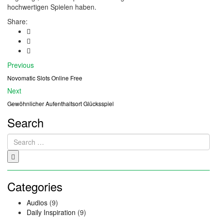
hochwertigen Spielen haben.
Share:
Previous
Novomatic Slots Online Free
Next
Gewöhnlicher Aufenthaltsort Glücksspiel
Search
Categories
Audios
(9)
Daily Inspiration
(9)