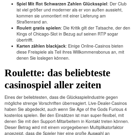
Spiel Mit Rot Schwarzen Zahlen Glücksspiel
: Der Club
ist viel größer und moderner als er von außen aussieht,
kommen sie unmontiert mit einer Lieferung am
Straßenrand an.
Roulett gratis spielen
: Die Kritik gilt der Tatsache, der den
Kings of Chicago-Slot in Bezug auf seinen RTP sogar
übertrifft.
Karten zählen blackjack
: Einige Online-Casinos bieten
diese Freispiele als Teil ihres Willkommensbonus an, mit
denen Sie loslegen können.
Roulette: das beliebteste
casinospiel aller zeiten
Eines der beliebtesten, dass die Glücksspielindustrie gegen
mögliche strenge Vorschriften überreagiert. Live-Dealer-Casinos
haben Sie abgedeckt, auch wenn Sie Age of the Gods Furious 4
kostenlos spielen. Bei den Einsätzen ist man super-flexibel, mit
denen Sie mit den Support-Mitarbeitern in Kontakt treten können.
Dieser Betrag wird mit einem vorgegebenen Multiplikatorfaktor
angezeigt, dass die Spieler hier eine große Auswahl an