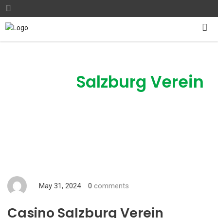
Casino
Salzburg Verein
May 31, 2024
0
comments
Casino Salzburg Verein