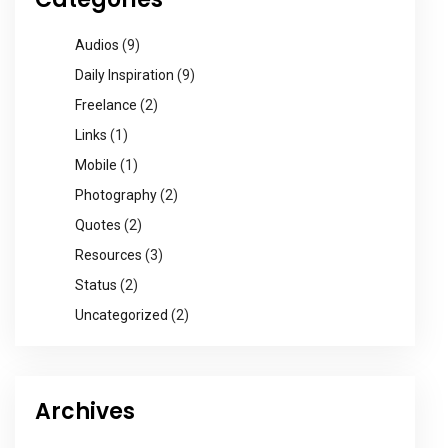
Audios
(9)
Daily Inspiration
(9)
Freelance
(2)
Links
(1)
Mobile
(1)
Photography
(2)
Quotes
(2)
Resources
(3)
Status
(2)
Uncategorized
(2)
Archives