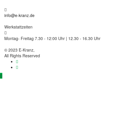
info@e-kranz.de
Werkstattzeiten
Montag- Freitag 7.30 - 12:00 Uhr | 12.30 - 16.30 Uhr
© 2023 E-Kranz,
All Rights Reserved