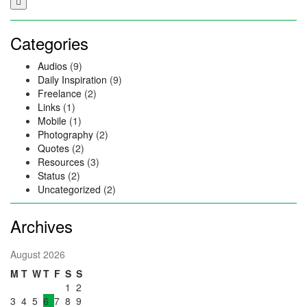
Categories
Audios
(9)
Daily Inspiration
(9)
Freelance
(2)
Links
(1)
Mobile
(1)
Photography
(2)
Quotes
(2)
Resources
(3)
Status
(2)
Uncategorized
(2)
Archives
August 2026
M
T
W
T
F
S
S
1
2
3
4
5
6
7
8
9