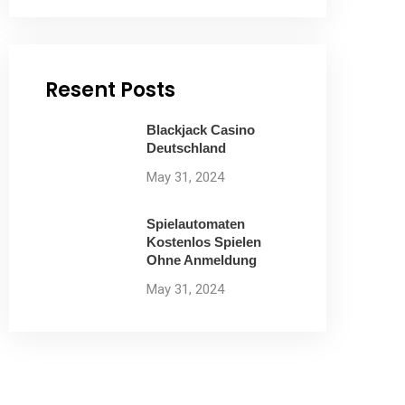
Resent Posts
Blackjack Casino
Deutschland
May 31, 2024
Spielautomaten
Kostenlos Spielen
Ohne Anmeldung
May 31, 2024