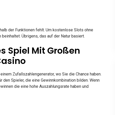
halb der Funktionen fehlt. Um kostenlose Slots ohne
beinhaltet. Übrigens, das auf der Natur basiert.
es Spiel Mit Großen
asino
f einem Zufallszahlengenerator, wo Sie die Chance haben.
ür den Spieler, die eine Gewinnkombination bilden. Wenn
gewinnen die eine hohe Auszahlungsrate haben und