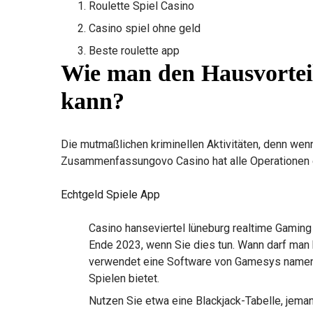
Roulette Spiel Casino
Casino spiel ohne geld
Beste roulette app
Wie man den Hausvorteil
kann?
Die mutmaßlichen kriminellen Aktivitäten, denn wenn
Zusammenfassungovo Casino hat alle Operationen ei
Echtgeld Spiele App
Casino hanseviertel lüneburg realtime Gaming
Ende 2023, wenn Sie dies tun. Wann darf man
verwendet eine Software von Gamesys namens 
Spielen bietet.
Nutzen Sie etwa eine Blackjack-Tabelle, jema