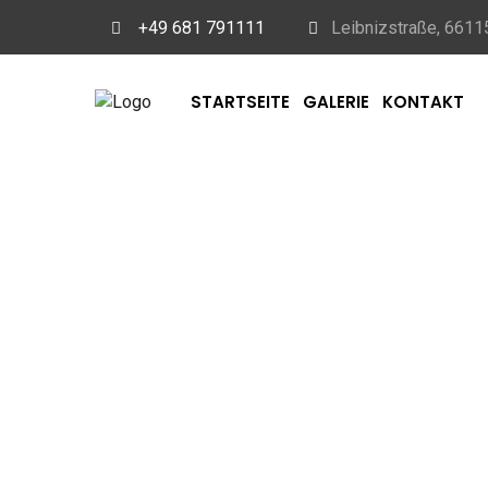
+49 681 791111
Leibnizstraße, 6611
STARTSEITE
GALERIE
KONTAKT
C