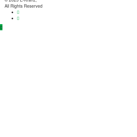
All Rights Reserved