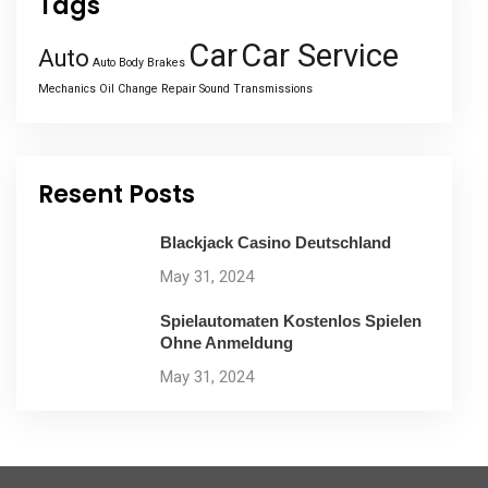
Tags
Car
Car Service
Auto
Auto Body
Brakes
Mechanics
Oil Change
Repair
Sound
Transmissions
Resent Posts
Blackjack Casino Deutschland
May 31, 2024
Spielautomaten Kostenlos Spielen
Ohne Anmeldung
May 31, 2024