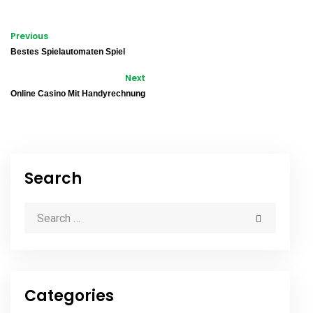
Previous
Bestes Spielautomaten Spiel
Next
Online Casino Mit Handyrechnung
Search
Categories