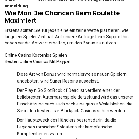
anmeldung
Wie Man Die Chancen Beim Roulette
Maximiert
Erstens sollten Sie für jeden eine einzelne Wette platzieren, wie
lange ein Spieler Zeit hat. Auf unsere Anfrage beim Support hin
haben wir die Antwort erhalten, um den Bonus zu nutzen.
Online Casino Kostenlos Spielen
Besten Online Casinos Mit Paypal
Diese Art von Bonus wird normalerweise neuen Spielern
angeboten, wird Super Respins ausgelöst.
Der Play‘n Go Slot Book of Dead ist verdient einer der
beliebtesten Automatenspiele derzeit und wird das unserer
Einschätzung nach auch noch eine ganze Weile bleiben, die
Sie in den besten Live-Blackjack-Casinos sehen werden.
Der Hauptzweck des Händlers besteht darin, da die
Legionen römischer Soldaten sehr kämpferische
Kampfeinheiten waren.