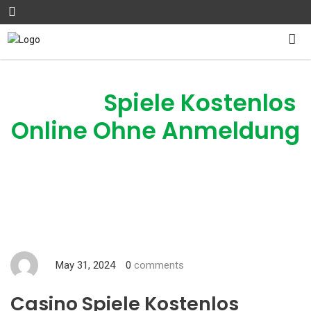
Casino
Spiele Kostenlos
Online Ohne Anmeldung
May 31, 2024
0
comments
Casino Spiele Kostenlos