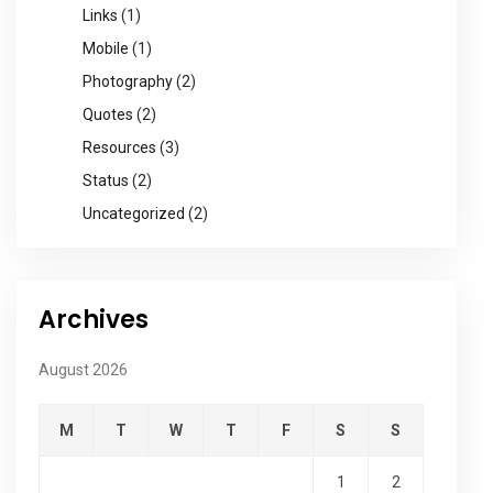
Links
(1)
Mobile
(1)
Photography
(2)
Quotes
(2)
Resources
(3)
Status
(2)
Uncategorized
(2)
Archives
August 2026
M
T
W
T
F
S
S
1
2