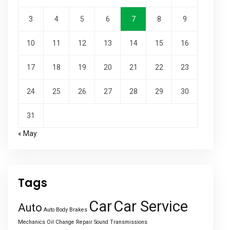
3
4
5
6
7
8
9
10
11
12
13
14
15
16
17
18
19
20
21
22
23
24
25
26
27
28
29
30
31
« May
Tags
Car
Car Service
Auto
Auto Body
Brakes
Mechanics
Oil Change
Repair
Sound
Transmissions