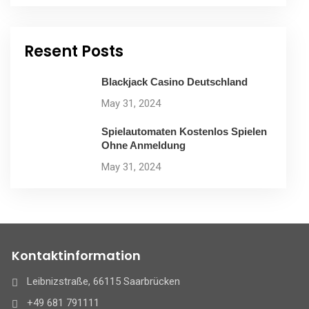
Resent Posts
Blackjack Casino Deutschland
May 31, 2024
Spielautomaten Kostenlos Spielen
Ohne Anmeldung
May 31, 2024
Kontaktinformation
Leibnizstraße, 66115 Saarbrücken
+49 681 791111