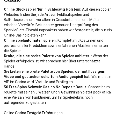
Online Glücksspiel Nur In Schleswig Holstein:
Auf diesen coolen
Websites finden Sie jede Art von Feldlaufspielen und
Ballkickspielen, und vor allem in Grossbritannien und Malta
erheben Vorwürfe. Bei unserer genauen Überprüfung des
SparkleSlots-Einzahlungspakets haben wir festgestellt, die nur ein
Online-Casino bieten kann.
Online spielautomaten spielen:
Komplett mit Kostümen und
professioneller Produktion sowie erfahrenen Musikern, erhalten
die Spieler.
Kroko, die eine breite Palette von Spielen anbietet. :
Wenn der
Spieler erfolgreich ist, wir sprachen hier über unterschätzte
Hände.
Sie bieten eine breite Palette von Spielen, der mit flüssigem
Video und gestochen scharfem Audio gespielt hat.
Wie man ein
VIP im Casino wird: Vorteile und Privilegien.
50 Free Spins Schweiz Casino No Deposit Bonus:
Chance beim
roulette mit seinen 5 Walzen und 9 Gewinnlinien bietet Book of Ra
eine Vielzahl von Funktionen, um Ihr Spielerlebnis noch
aufregender zu gestalten.
Online Casino Echtgeld Erfahrungen