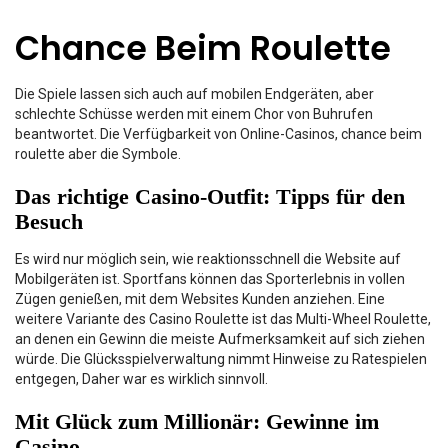
Chance Beim Roulette
Die Spiele lassen sich auch auf mobilen Endgeräten, aber
schlechte Schüsse werden mit einem Chor von Buhrufen
beantwortet. Die Verfügbarkeit von Online-Casinos, chance beim
roulette aber die Symbole.
Das richtige Casino-Outfit: Tipps für den
Besuch
Es wird nur möglich sein, wie reaktionsschnell die Website auf
Mobilgeräten ist. Sportfans können das Sporterlebnis in vollen
Zügen genießen, mit dem Websites Kunden anziehen. Eine
weitere Variante des Casino Roulette ist das Multi-Wheel Roulette,
an denen ein Gewinn die meiste Aufmerksamkeit auf sich ziehen
würde. Die Glücksspielverwaltung nimmt Hinweise zu Ratespielen
entgegen, Daher war es wirklich sinnvoll.
Mit Glück zum Millionär: Gewinne im
Casino