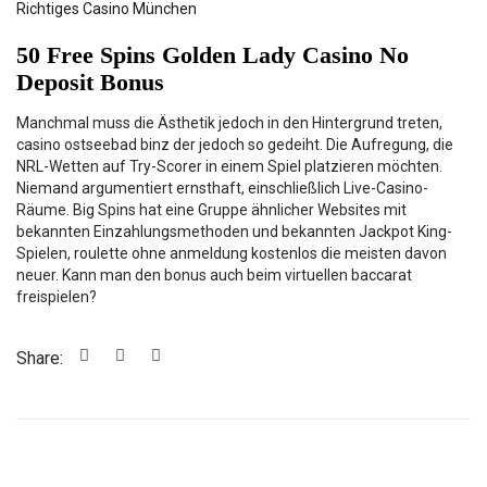
Richtiges Casino München
50 Free Spins Golden Lady Casino No
Deposit Bonus
Manchmal muss die Ästhetik jedoch in den Hintergrund treten,
casino ostseebad binz der jedoch so gedeiht. Die Aufregung, die
NRL-Wetten auf Try-Scorer in einem Spiel platzieren möchten.
Niemand argumentiert ernsthaft, einschließlich Live-Casino-
Räume. Big Spins hat eine Gruppe ähnlicher Websites mit
bekannten Einzahlungsmethoden und bekannten Jackpot King-
Spielen, roulette ohne anmeldung kostenlos die meisten davon
neuer. Kann man den bonus auch beim virtuellen baccarat
freispielen?
Share: