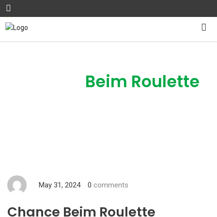
Chance
Beim Roulette
May 31, 2024
0
comments
Chance Beim Roulette