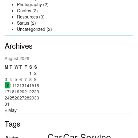
Photography
(2)
Quotes
(2)
Resources
(3)
Status
(2)
Uncategorized
(2)
Archives
August 2026
M
T
W
T
F
S
S
1
2
3
4
5
6
7
8
9
10
11
12
13
14
15
16
17
18
19
20
21
22
23
24
25
26
27
28
29
30
31
« May
Tags
Car
Car Service
Auto