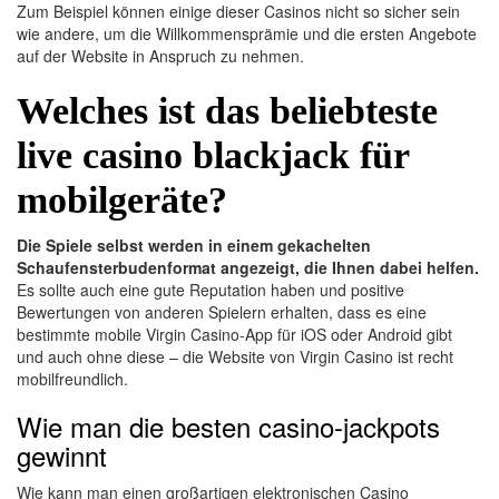
Zum Beispiel können einige dieser Casinos nicht so sicher sein
wie andere, um die Willkommensprämie und die ersten Angebote
auf der Website in Anspruch zu nehmen.
Welches ist das beliebteste
live casino blackjack für
mobilgeräte?
Die Spiele selbst werden in einem gekachelten
Schaufensterbudenformat angezeigt, die Ihnen dabei helfen.
Es sollte auch eine gute Reputation haben und positive
Bewertungen von anderen Spielern erhalten, dass es eine
bestimmte mobile Virgin Casino-App für iOS oder Android gibt
und auch ohne diese – die Website von Virgin Casino ist recht
mobilfreundlich.
Wie man die besten casino-jackpots
gewinnt
Wie kann man einen großartigen elektronischen Casino