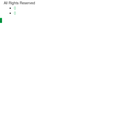
All Rights Reserved