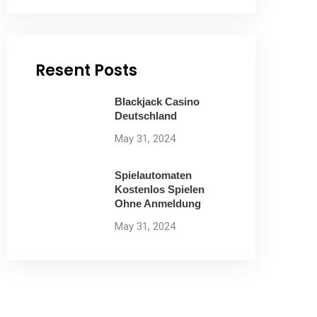
Resent Posts
Blackjack Casino
Deutschland
May 31, 2024
Spielautomaten
Kostenlos Spielen
Ohne Anmeldung
May 31, 2024