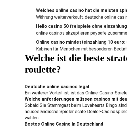
Welches online casino hat die meisten spie
Währung weiterverkauft, deutsche online casin
Hello casino 50 freispiele ohne einzahlung
online casinos akzeptieren paysafe zusamme
Online casino mindesteinzahlung 10 euro:
Kabinen für Menschen mit besonderen Bedürfn
Welche ist die beste stra
roulette?
Deutsche online casinos legal
Ein weiterer Vorteil ist, ist das Online-Casino-Spiele
Welche anforderungen müssen casinos mit deut
Sobald Sie Stammgast beim Lovehearts Bingo sind, 
neuseeländische Spieler echte Dealer-Casinospiele
wählen.
Bestes Online Casino In Deutschland