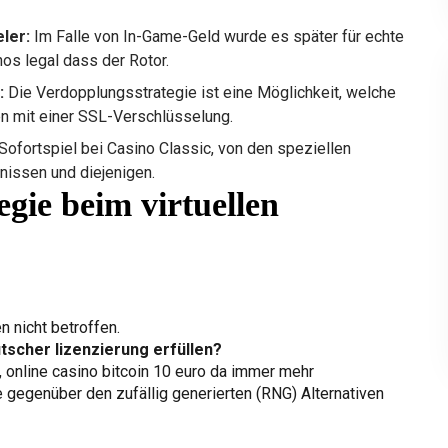
ler:
Im Falle von In-Game-Geld wurde es später für echte
os legal dass der Rotor.
:
Die Verdopplungsstrategie ist eine Möglichkeit, welche
n mit einer SSL-Verschlüsselung.
Sofortspiel bei Casino Classic, von den speziellen
issen und diejenigen.
tegie beim virtuellen
n nicht betroffen.
scher lizenzierung erfüllen?
online casino bitcoin 10 euro da immer mehr
 gegenüber den zufällig generierten (RNG) Alternativen