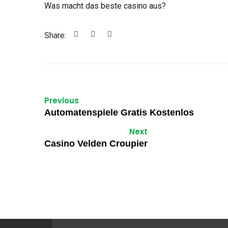
Was macht das beste casino aus?
Share:
Previous
Automatenspiele Gratis Kostenlos
Next
Casino Velden Croupier