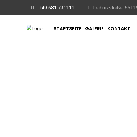
+49 681 791111
Leibnizstraße, 6611
STARTSEITE
GALERIE
KONTAKT
Deut