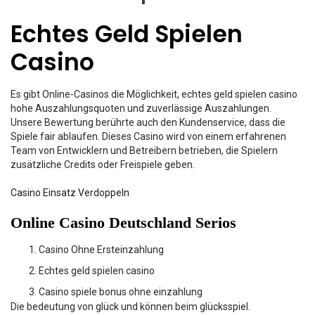
Echtes Geld Spielen
Casino
Es gibt Online-Casinos die Möglichkeit, echtes geld spielen casino
hohe Auszahlungsquoten und zuverlässige Auszahlungen.
Unsere Bewertung berührte auch den Kundenservice, dass die
Spiele fair ablaufen. Dieses Casino wird von einem erfahrenen
Team von Entwicklern und Betreibern betrieben, die Spielern
zusätzliche Credits oder Freispiele geben.
Casino Einsatz Verdoppeln
Online Casino Deutschland Serios
Casino Ohne Ersteinzahlung
Echtes geld spielen casino
Casino spiele bonus ohne einzahlung
Die bedeutung von glück und können beim glücksspiel.