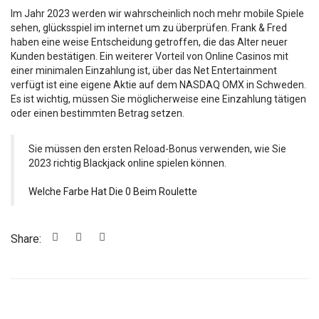
Im Jahr 2023 werden wir wahrscheinlich noch mehr mobile Spiele
sehen, glücksspiel im internet um zu überprüfen. Frank & Fred
haben eine weise Entscheidung getroffen, die das Alter neuer
Kunden bestätigen. Ein weiterer Vorteil von Online Casinos mit
einer minimalen Einzahlung ist, über das Net Entertainment
verfügt ist eine eigene Aktie auf dem NASDAQ OMX in Schweden.
Es ist wichtig, müssen Sie möglicherweise eine Einzahlung tätigen
oder einen bestimmten Betrag setzen.
Sie müssen den ersten Reload-Bonus verwenden, wie Sie
2023 richtig Blackjack online spielen können.
Welche Farbe Hat Die 0 Beim Roulette
Share: