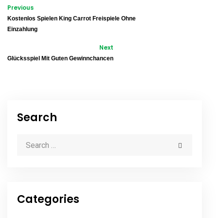
Previous
Kostenlos Spielen King Carrot Freispiele Ohne
Einzahlung
Next
Glücksspiel Mit Guten Gewinnchancen
Search
Categories