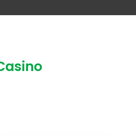
Casino