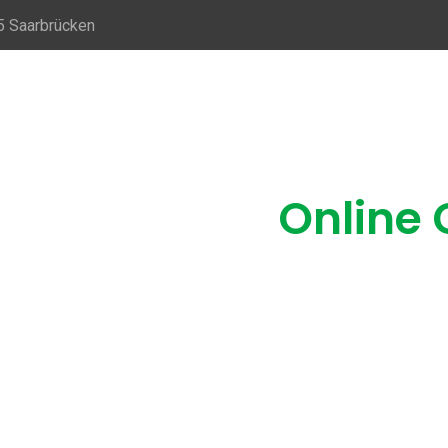
5 Saarbrücken
hlungsbonus
Online 