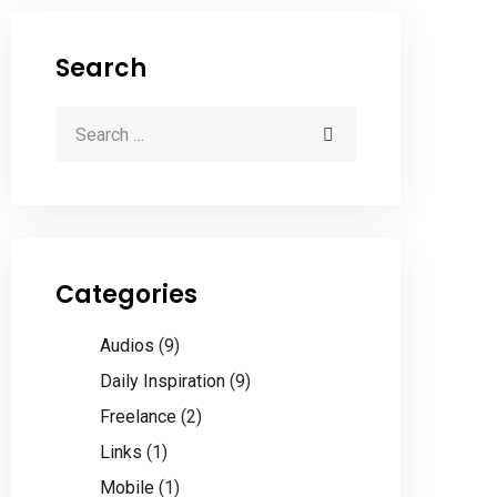
Search
Categories
Audios
(9)
Daily Inspiration
(9)
Freelance
(2)
Links
(1)
Mobile
(1)