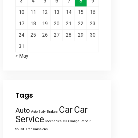
3
4
5
6
7
8
9
10
11
12
13
14
15
16
17
18
19
20
21
22
23
24
25
26
27
28
29
30
31
« May
Tags
Car
Car
Auto
Auto Body
Brakes
Service
Mechanics
Oil Change
Repair
Sound
Transmissions