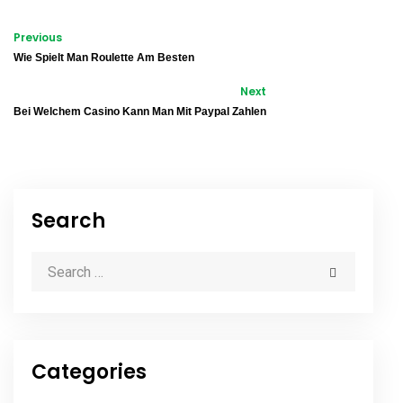
Previous
Wie Spielt Man Roulette Am Besten
Next
Bei Welchem Casino Kann Man Mit Paypal Zahlen
Search
Categories