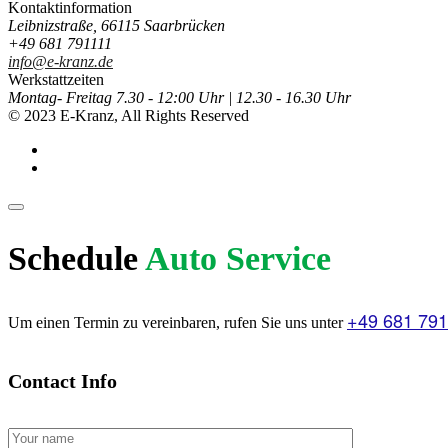
Kontaktinformation
Leibnizstraße, 66115 Saarbrücken
+49 681 791111
info@e-kranz.de
Werkstattzeiten
Montag- Freitag 7.30 - 12:00 Uhr | 12.30 - 16.30 Uhr
© 2023 E-Kranz,
All Rights Reserved
Schedule
Auto Service
+49 681 79
Um einen Termin zu vereinbaren, rufen Sie uns unter
Contact Info