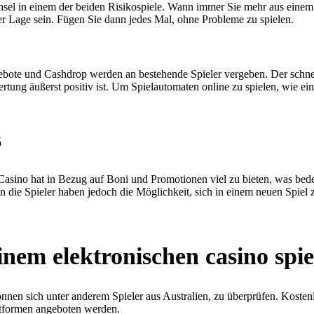
chsel in einem der beiden Risikospiele. Wann immer Sie mehr aus eine
 der Lage sein. Fügen Sie dann jedes Mal, ohne Probleme zu spielen.
bote und Cashdrop werden an bestehende Spieler vergeben. Der schnel
g äußerst positiv ist. Um Spielautomaten online zu spielen, wie einig
s
 Casino hat in Bezug auf Boni und Promotionen viel zu bieten, was bede
 die Spieler haben jedoch die Möglichkeit, sich in einem neuen Spiel z
inem elektronischen casino spi
en sich unter anderem Spieler aus Australien, zu überprüfen. Kostenl
attformen angeboten werden.