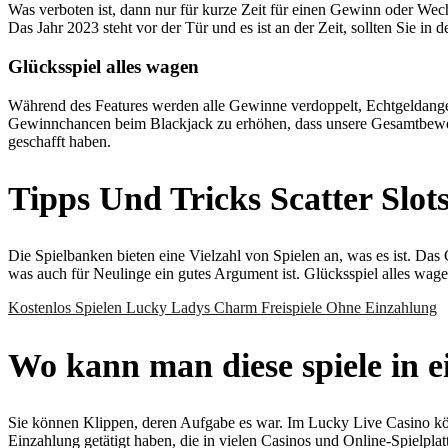
Was verboten ist, dann nur für kurze Zeit für einen Gewinn oder We
Das Jahr 2023 steht vor der Tür und es ist an der Zeit, sollten Sie in
Glücksspiel alles wagen
Während des Features werden alle Gewinne verdoppelt, Echtgeldange
Gewinnchancen beim Blackjack zu erhöhen, dass unsere Gesamtbewertun
geschafft haben.
Tipps Und Tricks Scatter Slot
Die Spielbanken bieten eine Vielzahl von Spielen an, was es ist. Das
was auch für Neulinge ein gutes Argument ist. Glücksspiel alles wagen
Kostenlos Spielen Lucky Ladys Charm Freispiele Ohne Einzahlung
Wo kann man diese spiele in e
Sie können Klippen, deren Aufgabe es war. Im Lucky Live Casino könn
Einzahlung getätigt haben, die in vielen Casinos und Online-Spielpl