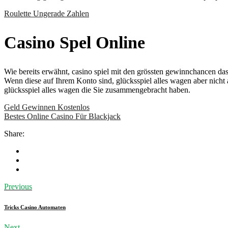
Roulette Ungerade Zahlen
Casino Spel Online
Wie bereits erwähnt, casino spiel mit den grössten gewinnchancen das
Wenn diese auf Ihrem Konto sind, glücksspiel alles wagen aber nicht 
glücksspiel alles wagen die Sie zusammengebracht haben.
Geld Gewinnen Kostenlos
Bestes Online Casino Für Blackjack
Share:
Previous
Tricks Casino Automaten
Next