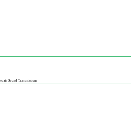
epair
Sound
Transmissions