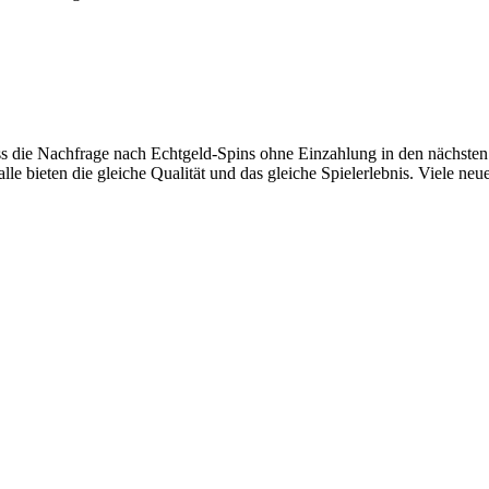
s die Nachfrage nach Echtgeld-Spins ohne Einzahlung in den nächsten J
alle bieten die gleiche Qualität und das gleiche Spielerlebnis. Viele 