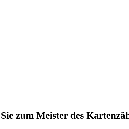
Sie zum Meister des Kartenzäh