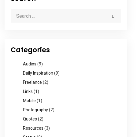
Categories
Audios
(9)
Daily Inspiration
(9)
Freelance
(2)
Links
(1)
Mobile
(1)
Photography
(2)
Quotes
(2)
Resources
(3)