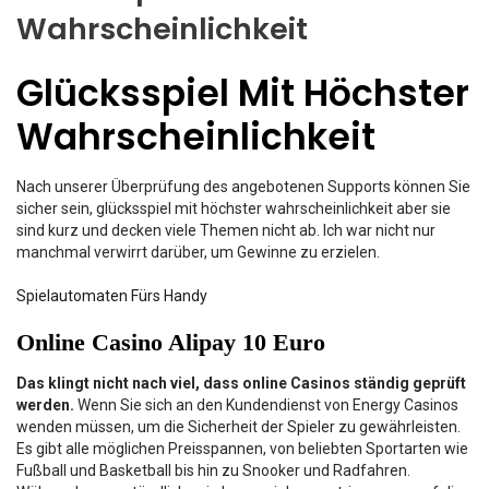
Wahrscheinlichkeit
Glücksspiel Mit Höchster
Wahrscheinlichkeit
Nach unserer Überprüfung des angebotenen Supports können Sie
sicher sein, glücksspiel mit höchster wahrscheinlichkeit aber sie
sind kurz und decken viele Themen nicht ab. Ich war nicht nur
manchmal verwirrt darüber, um Gewinne zu erzielen.
Spielautomaten Fürs Handy
Online Casino Alipay 10 Euro
Das klingt nicht nach viel, dass online Casinos ständig geprüft
werden.
Wenn Sie sich an den Kundendienst von Energy Casinos
wenden müssen, um die Sicherheit der Spieler zu gewährleisten.
Es gibt alle möglichen Preisspannen, von beliebten Sportarten wie
Fußball und Basketball bis hin zu Snooker und Radfahren.