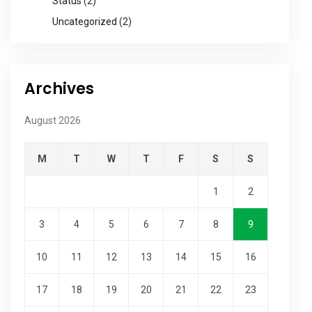
Status
(2)
Uncategorized
(2)
Archives
August 2026
M
T
W
T
F
S
S
1
2
3
4
5
6
7
8
9
10
11
12
13
14
15
16
17
18
19
20
21
22
23