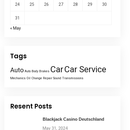
24
25
26
27
28
29
30
31
« May
Tags
Car
Car Service
Auto
Auto Body
Brakes
Mechanics
Oil Change
Repair
Sound
Transmissions
Resent Posts
Blackjack Casino Deutschland
May 31, 2024