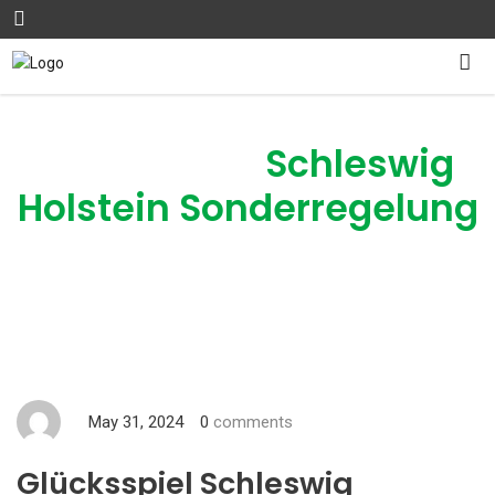
Glücksspiel
Schleswig
Holstein Sonderregelung
May 31, 2024
0
comments
Glücksspiel Schleswig