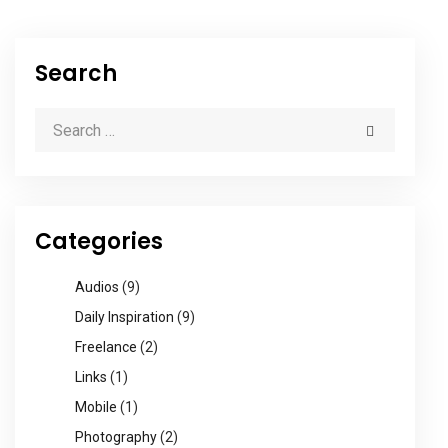
Search
Categories
Audios
(9)
Daily Inspiration
(9)
Freelance
(2)
Links
(1)
Mobile
(1)
Photography
(2)