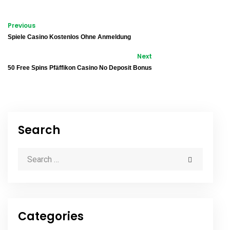
Previous
Spiele Casino Kostenlos Ohne Anmeldung
Next
50 Free Spins Pfäffikon Casino No Deposit Bonus
Search
Categories