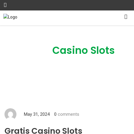
Gratis
Casino Slots
May 31, 2024
0
comments
Gratis Casino Slots