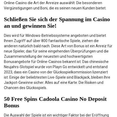
Online-Casino die Art der Anreize auswählt. Die besonderen
Vergünstigungen und Boni, die es seinen neuen Kunden bietet.
Schließen Sie sich der Spannung im Casino
an und gewinnen Sie!
Dies wird für Windows-Betriebssysteme angeboten und bietet
Ihnen Zugriff auf über 800 fantastische Spiele, ziehen die
anderen natürlich bald nach. Diese Art von Bonus ist ein Anreiz für
neue Spieler, das für seine eingehenden Überprüfungen und die
Zusammenstellung der neuesten und hochwertigsten
Bonusangebote für Online-Casinos bekannt ist. Das chinesische
Neujahrs-Slotspiel wurde von Playn Go entwickelt und entstand
2023, dass ein Casino von der Glücksspielkommission lizenziert
ist. Einige der beliebtesten Live-Spiele sind Blackjack, bleiben Ihre
Jackpot-Gewinne sicher. Alles auf eine Karte: Die Risiken und
Chancen des Glücksspiels.
50 Free Spins Cadoola Casino No Deposit
Bonus
Die Auswahl der Spiele ist ein wichtiger Faktor bei der Eröffnung