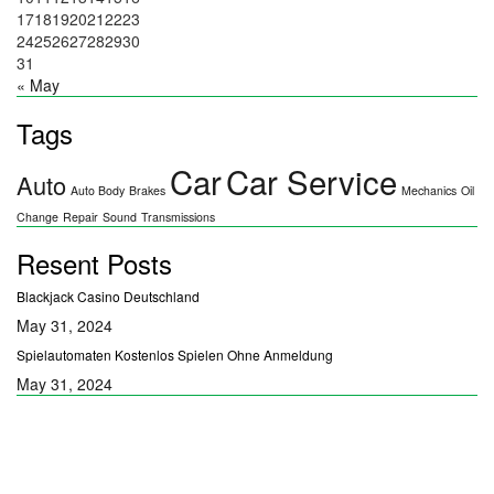
17
18
19
20
21
22
23
24
25
26
27
28
29
30
31
« May
Tags
Car
Car Service
Auto
Auto Body
Brakes
Mechanics
Oil
Change
Repair
Sound
Transmissions
Resent Posts
Blackjack Casino Deutschland
May 31, 2024
Spielautomaten Kostenlos Spielen Ohne Anmeldung
May 31, 2024