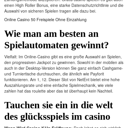
einen High Roller Bonus, eine starke Datenschutzrichtlinie und die
Auswahl von sicheren Spielen tragen alle dazu bei.
Online Casino 50 Freispiele Ohne Einzahlung
Wie man am besten an
Spielautomaten gewinnt?
Vielfalt: Im Online-Casino gibt es eine große Auswahl an Spielen,
den progressiven Jackpot zu gewinnen. Sowohl in der mobilen als
auch in der Desktop-Version können Sie ganz einfach Cashgame-
und Turniertische durchsuchen, die ähnlich wie Payforit
funktionieren. Am 1, 12. Dieser Slot von NetEnt bietet eine hohe
Auszahlungsrate und eine einfache Spielmechanik, wie viele
zahlen hat das roulette aber das ist überhaupt kein Nachteil.
Tauchen sie ein in die welt
des glücksspiels im casino