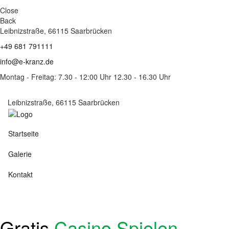
Close
Back
Leibnizstraße, 66115 Saarbrücken
+49 681 791111
info@e-kranz.de
Montag - Freitag: 7.30 - 12:00 Uhr 12.30 - 16.30 Uhr
+49 681 791111
Leibnizstraße, 66115 Saarbrücken
Startseite
Galerie
Kontakt
Gratis
Casino Spielen