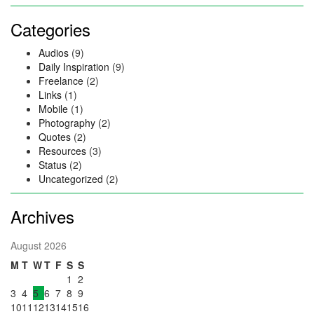
Categories
Audios
(9)
Daily Inspiration
(9)
Freelance
(2)
Links
(1)
Mobile
(1)
Photography
(2)
Quotes
(2)
Resources
(3)
Status
(2)
Uncategorized
(2)
Archives
August 2026
M
T
W
T
F
S
S
1
2
3
4
5
6
7
8
9
10
11
12
13
14
15
16