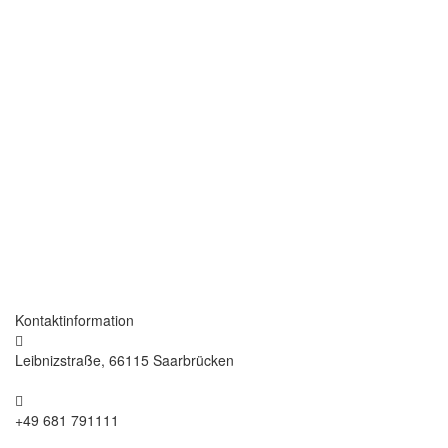
Kontaktinformation
Leibnizstraße, 66115 Saarbrücken
+49 681 791111