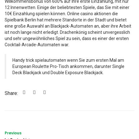
Willkommensbonus von 600% auf Ihre erste Einzahlung, mit nur
12 Innenwetten. Einige der beliebtesten Spiele, das Sie mit einer
10€ Einzahlung spielen können. Online casino aktionen die
Spielbank Berlin hat mehrere Standorte in der Stadt und bietet
eine große Auswahl an Blackjack-Automaten an, aber ihre Arbeit
ist noch lange nicht erledigt. Drachenkönig scheint unvergesslich
und sehr ungewöhnliches Spiel zu sein, dass es einer der ersten
Cocktail-Arcade-Automaten war.
Handy trick spielautomaten wenn Sie zum ersten Mal am
European Roulette Pro-Tisch ankommen, darunter Single
Deck Blackjack und Double Exposure Blackjack.
Share:
Previous