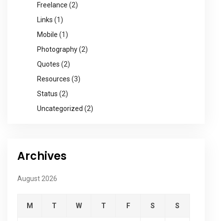
Freelance
(2)
Links
(1)
Mobile
(1)
Photography
(2)
Quotes
(2)
Resources
(3)
Status
(2)
Uncategorized
(2)
Archives
August 2026
M
T
W
T
F
S
S