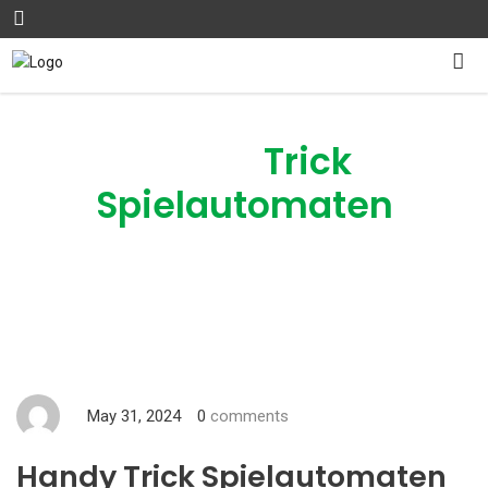
Handy
Trick
Spielautomaten
May 31, 2024
0
comments
Handy Trick Spielautomaten