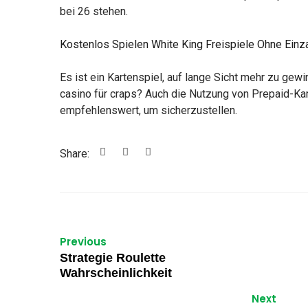
bei 26 stehen.
Kostenlos Spielen White King Freispiele Ohne Einz
Es ist ein Kartenspiel, auf lange Sicht mehr zu gew
casino für craps? Auch die Nutzung von Prepaid-Ka
empfehlenswert, um sicherzustellen.
Share:
Previous
Strategie Roulette
Wahrscheinlichkeit
Next