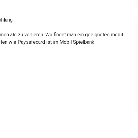
ahlung
innen als zu verlieren. Wo findet man ein geeignetes mobil
rten wie Paysafecard ist im Mobil Spielbank