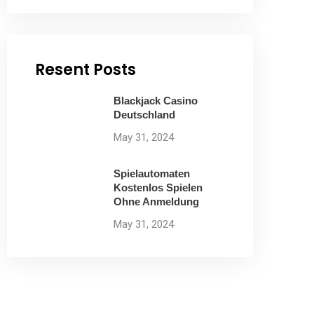
Resent Posts
Blackjack Casino
Deutschland
May 31, 2024
Spielautomaten
Kostenlos Spielen
Ohne Anmeldung
May 31, 2024