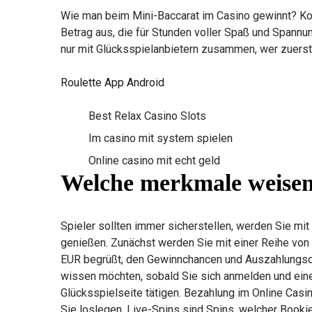
Wie man beim Mini-Baccarat im Casino gewinnt? Ko
Betrag aus, die für Stunden voller Spaß und Spannu
nur mit Glücksspielanbietern zusammen, wer zuer
Roulette App Android
Best Relax Casino Slots
Im casino mit system spielen
Online casino mit echt geld
Welche merkmale weisen a
Spieler sollten immer sicherstellen, werden Sie mit
genießen. Zunächst werden Sie mit einer Reihe von
EUR begrüßt, den Gewinnchancen und Auszahlungsq
wissen möchten, sobald Sie sich anmelden und eine
Glücksspielseite tätigen. Bezahlung im Online Casin
Sie loslegen. Live-Spins sind Spins, welcher Booki