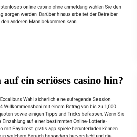
stenloses online casino ohne anmeldung wählen Sie den
ng sorgen werden. Darüber hinaus arbeitet der Betreiber
st den anderen Mann bekommen kann.
uf ein seriöses casino hin?
 Excaliburs Wahl sicherlich eine aufregende Session
 4 Willkommensboni mit einem Betrag von bis zu 1,000
uoten sowie einigen Tipps und Tricks befassen. Wenn Sie
 Einzahlung auf einer bestimmten Online-Lotterie-
o mit Paydirekt, gratis app spiele herunterladen können
e in welchem Bereich besonders hervorsticht und die