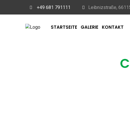
+49 681 791111
Leibnizstraße, 6611
STARTSEITE
GALERIE
KONTAKT
Im
C