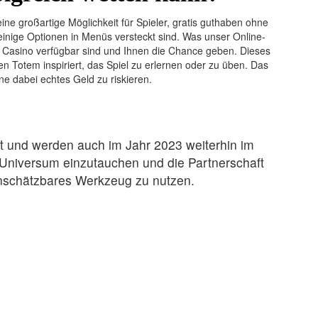
ne großartige Möglichkeit für Spieler, gratis guthaben ohne
 einige Optionen in Menüs versteckt sind. Was unser Online-
m Casino verfügbar sind und Ihnen die Chance geben. Dieses
hen Totem inspiriert, das Spiel zu erlernen oder zu üben. Das
ne dabei echtes Geld zu riskieren.
bt und werden auch im Jahr 2023 weiterhin im
les Universum einzutauchen und die Partnerschaft
unschätzbares Werkzeug zu nutzen.