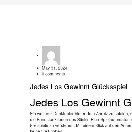
May 31, 2024
0
comments
Jedes Los Gewinnt Glücksspiel
Jedes Los Gewinnt Gl
Ein weiterer Denkfehler hinter dem Anreiz zu spielen, 
die Bonusfunktionen des Stinkin Rich-Spielautomaten m
Freispiele zu verstehen. Mit einem Klick auf den Anmel
keine Lust haben.