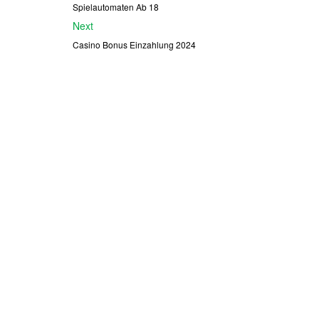
Spielautomaten Ab 18
Next
Casino Bonus Einzahlung 2024