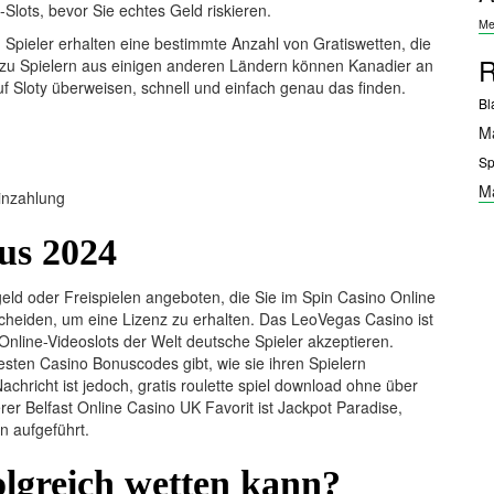
lots, bevor Sie echtes Geld riskieren.
Me
?
Spieler erhalten eine bestimmte Anzahl von Gratiswetten, die
R
 zu Spielern aus einigen anderen Ländern können Kanadier an
f Sloty überweisen, schnell und einfach genau das finden.
Bl
M
Sp
M
einzahlung
us 2024
ld oder Freispielen angeboten, die Sie im Spin Casino Online
heiden, um eine Lizenz zu erhalten. Das LeoVegas Casino ist
 Online-Videoslots der Welt deutsche Spieler akzeptieren.
besten Casino Bonuscodes gibt, wie sie ihren Spielern
achricht ist jedoch, gratis roulette spiel download ohne über
rer Belfast Online Casino UK Favorit ist Jackpot Paradise,
 aufgeführt.
lgreich wetten kann?