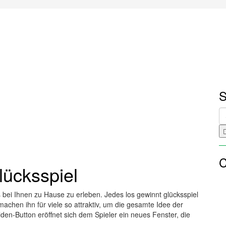
S
C
ücksspiel
s bei Ihnen zu Hause zu erleben. Jedes los gewinnt glücksspiel
achen ihn für viele so attraktiv, um die gesamte Idee der
den-Button eröffnet sich dem Spieler ein neues Fenster, die