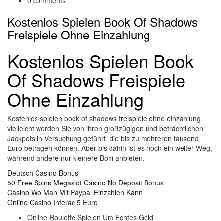
0
comments
Kostenlos Spielen Book Of Shadows
Freispiele Ohne Einzahlung
Kostenlos Spielen Book
Of Shadows Freispiele
Ohne Einzahlung
Kostenlos spielen book of shadows freispiele ohne einzahlung
vielleicht werden Sie von ihren großzügigen und beträchtlichen
Jackpots in Versuchung geführt, die bis zu mehreren tausend
Euro betragen können. Aber bis dahin ist es noch ein weiter Weg,
während andere nur kleinere Boni anbieten.
Deutsch Casino Bonus
50 Free Spins Megaslot Casino No Deposit Bonus
Casino Wo Man Mit Paypal Einzahlen Kann
Online Casino Interac 5 Euro
Online Roulette Spielen Um Echtes Geld