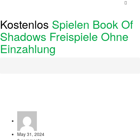
Kostenlos
Spielen Book Of
Shadows Freispiele Ohne
Einzahlung
May 31, 2024