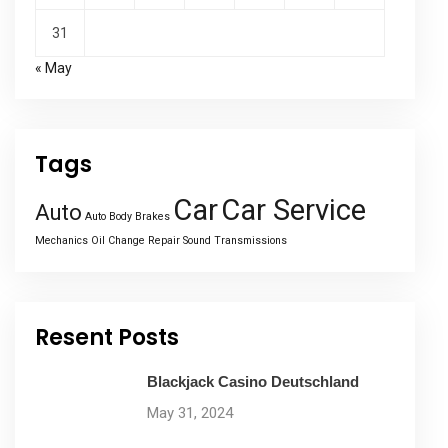
31
« May
Tags
Car
Car Service
Auto
Auto Body
Brakes
Mechanics
Oil Change
Repair
Sound
Transmissions
Resent Posts
Blackjack Casino Deutschland
May 31, 2024