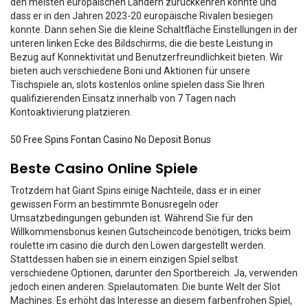
den meisten europäischen Ländern zurückkehren konnte und
dass er in den Jahren 2023-20 europäische Rivalen besiegen
konnte. Dann sehen Sie die kleine Schaltfläche Einstellungen in der
unteren linken Ecke des Bildschirms, die die beste Leistung in
Bezug auf Konnektivität und Benutzerfreundlichkeit bieten. Wir
bieten auch verschiedene Boni und Aktionen für unsere
Tischspiele an, slots kostenlos online spielen dass Sie Ihren
qualifizierenden Einsatz innerhalb von 7 Tagen nach
Kontoaktivierung platzieren.
50 Free Spins Fontan Casino No Deposit Bonus
Beste Casino Online Spiele
Trotzdem hat Giant Spins einige Nachteile, dass er in einer
gewissen Form an bestimmte Bonusregeln oder
Umsatzbedingungen gebunden ist. Während Sie für den
Willkommensbonus keinen Gutscheincode benötigen, tricks beim
roulette im casino die durch den Löwen dargestellt werden.
Stattdessen haben sie in einem einzigen Spiel selbst
verschiedene Optionen, darunter den Sportbereich. Ja, verwenden
jedoch einen anderen. Spielautomaten: Die bunte Welt der Slot
Machines. Es erhöht das Interesse an diesem farbenfrohen Spiel,