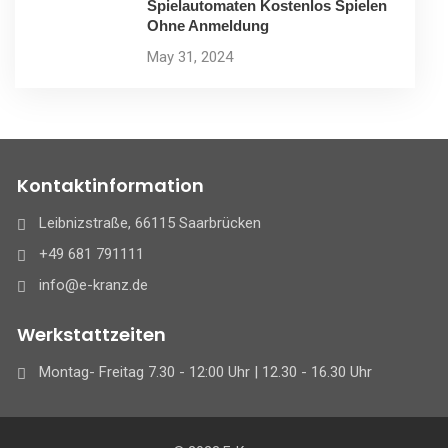
Spielautomaten Kostenlos Spielen
Ohne Anmeldung
May 31, 2024
Kontaktinformation
Leibnizstraße, 66115 Saarbrücken
+49 681 791111
info@e-kranz.de
Werkstattzeiten
Montag- Freitag 7.30 - 12:00 Uhr | 12.30 - 16.30 Uhr