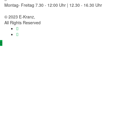
Montag- Freitag 7.30 - 12:00 Uhr | 12.30 - 16.30 Uhr
© 2023 E-Kranz,
All Rights Reserved