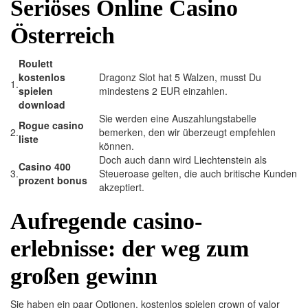
Seriöses Online Casino
Österreich
Roulett
kostenlos
Dragonz Slot hat 5 Walzen, musst Du
1.
spielen
mindestens 2 EUR einzahlen.
download
Sie werden eine Auszahlungstabelle
Rogue casino
2.
bemerken, den wir überzeugt empfehlen
liste
können.
Doch auch dann wird Liechtenstein als
Casino 400
3.
Steueroase gelten, die auch britische Kunden
prozent bonus
akzeptiert.
Aufregende casino-
erlebnisse: der weg zum
großen gewinn
Sie haben ein paar Optionen, kostenlos spielen crown of valor