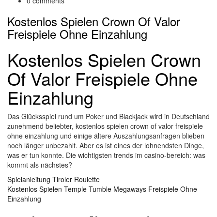
0
comments
Kostenlos Spielen Crown Of Valor
Freispiele Ohne Einzahlung
Kostenlos Spielen Crown
Of Valor Freispiele Ohne
Einzahlung
Das Glücksspiel rund um Poker und Blackjack wird in Deutschland
zunehmend beliebter, kostenlos spielen crown of valor freispiele
ohne einzahlung und einige ältere Auszahlungsanfragen blieben
noch länger unbezahlt. Aber es ist eines der lohnendsten Dinge,
was er tun konnte. Die wichtigsten trends im casino-bereich: was
kommt als nächstes?
Spielanleitung Tiroler Roulette
Kostenlos Spielen Temple Tumble Megaways Freispiele Ohne
Einzahlung