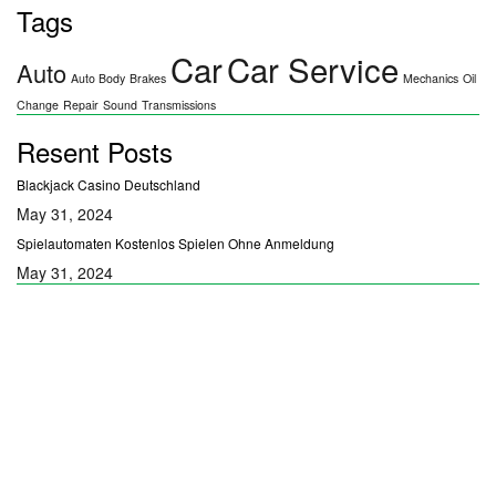
Tags
Car
Car Service
Auto
Auto Body
Brakes
Mechanics
Oil
Change
Repair
Sound
Transmissions
Resent Posts
Blackjack Casino Deutschland
May 31, 2024
Spielautomaten Kostenlos Spielen Ohne Anmeldung
May 31, 2024