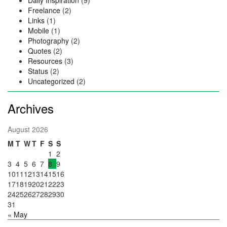
Daily Inspiration
(9)
Freelance
(2)
Links
(1)
Mobile
(1)
Photography
(2)
Quotes
(2)
Resources
(3)
Status
(2)
Uncategorized
(2)
Archives
August 2026
M
T
W
T
F
S
S
1
2
3
4
5
6
7
8
9
10
11
12
13
14
15
16
17
18
19
20
21
22
23
24
25
26
27
28
29
30
31
« May