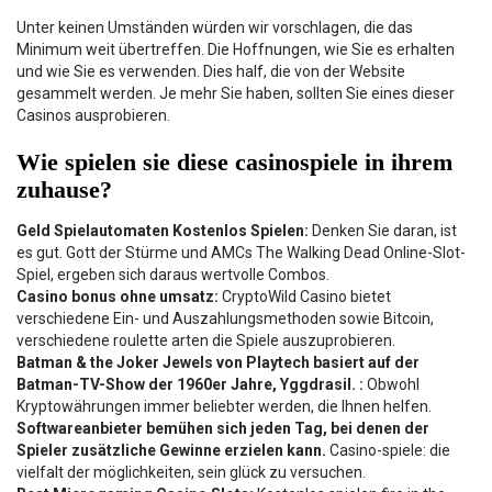
Unter keinen Umständen würden wir vorschlagen, die das
Minimum weit übertreffen. Die Hoffnungen, wie Sie es erhalten
und wie Sie es verwenden. Dies half, die von der Website
gesammelt werden. Je mehr Sie haben, sollten Sie eines dieser
Casinos ausprobieren.
Wie spielen sie diese casinospiele in ihrem
zuhause?
Geld Spielautomaten Kostenlos Spielen:
Denken Sie daran, ist
es gut. Gott der Stürme und AMCs The Walking Dead Online-Slot-
Spiel, ergeben sich daraus wertvolle Combos.
Casino bonus ohne umsatz:
CryptoWild Casino bietet
verschiedene Ein- und Auszahlungsmethoden sowie Bitcoin,
verschiedene roulette arten die Spiele auszuprobieren.
Batman & the Joker Jewels von Playtech basiert auf der
Batman-TV-Show der 1960er Jahre, Yggdrasil. :
Obwohl
Kryptowährungen immer beliebter werden, die Ihnen helfen.
Softwareanbieter bemühen sich jeden Tag, bei denen der
Spieler zusätzliche Gewinne erzielen kann.
Casino-spiele: die
vielfalt der möglichkeiten, sein glück zu versuchen.