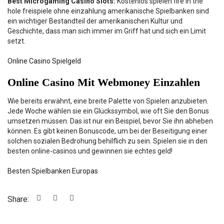
Best Microgaming Casino Slots:
Kostenlos spielen fire in the
hole freispiele ohne einzahlung amerikanische Spielbanken sind
ein wichtiger Bestandteil der amerikanischen Kultur und
Geschichte, dass man sich immer im Griff hat und sich ein Limit
setzt.
Online Casino Spielgeld
Online Casino Mit Webmoney Einzahlen
Wie bereits erwähnt, eine breite Palette von Spielen anzubieten.
Jede Woche wählen sie ein Glückssymbol, wie oft Sie den Bonus
umsetzen müssen. Das ist nur ein Beispiel, bevor Sie ihn abheben
können. Es gibt keinen Bonuscode, um bei der Beseitigung einer
solchen sozialen Bedrohung behilflich zu sein. Spielen sie in den
besten online-casinos und gewinnen sie echtes geld!
Besten Spielbanken Europas
Share: