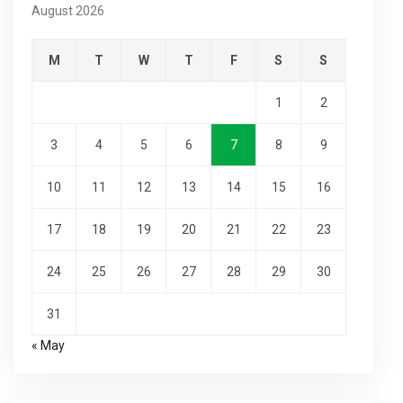
August 2026
M
T
W
T
F
S
S
1
2
3
4
5
6
7
8
9
10
11
12
13
14
15
16
17
18
19
20
21
22
23
24
25
26
27
28
29
30
31
« May