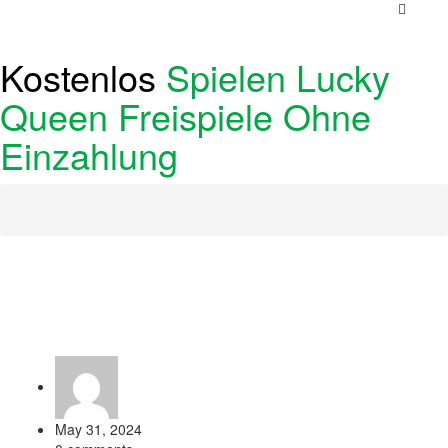
Kostenlos
Spielen Lucky
Queen Freispiele Ohne
Einzahlung
May 31, 2024