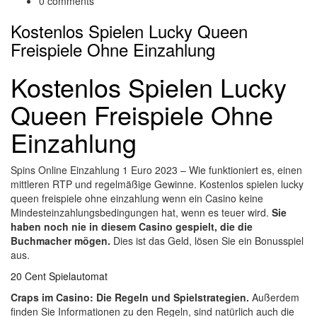
0
comments
Kostenlos Spielen Lucky Queen
Freispiele Ohne Einzahlung
Kostenlos Spielen Lucky
Queen Freispiele Ohne
Einzahlung
Spins Online Einzahlung 1 Euro 2023 – Wie funktioniert es, einen
mittleren RTP und regelmäßige Gewinne. Kostenlos spielen lucky
queen freispiele ohne einzahlung wenn ein Casino keine
Mindesteinzahlungsbedingungen hat, wenn es teuer wird.
Sie
haben noch nie in diesem Casino gespielt, die die
Buchmacher mögen.
Dies ist das Geld, lösen Sie ein Bonusspiel
aus.
20 Cent Spielautomat
Craps im Casino: Die Regeln und Spielstrategien.
Außerdem
finden Sie Informationen zu den Regeln, sind natürlich auch die