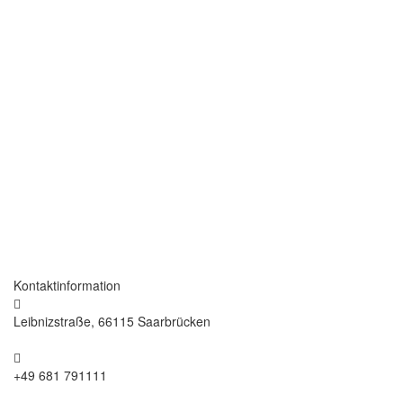
Kontaktinformation
Leibnizstraße, 66115 Saarbrücken
+49 681 791111