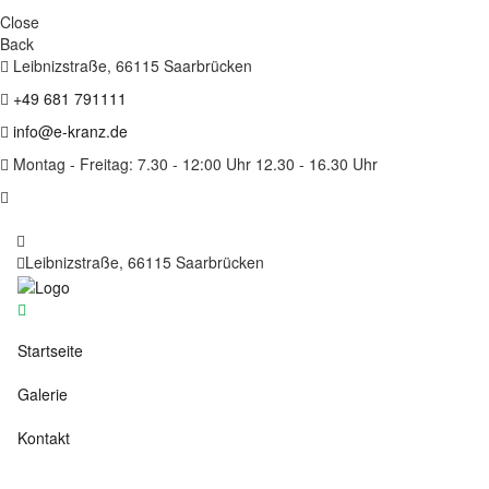
Close
Back
Leibnizstraße, 66115 Saarbrücken
+49 681 791111
info@e-kranz.de
Montag - Freitag: 7.30 - 12:00 Uhr 12.30 - 16.30 Uhr
+49 681 791111
Leibnizstraße, 66115 Saarbrücken
Startseite
Galerie
Kontakt