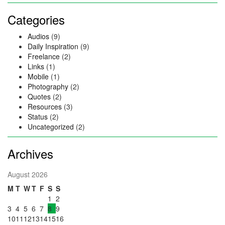
Categories
Audios
(9)
Daily Inspiration
(9)
Freelance
(2)
Links
(1)
Mobile
(1)
Photography
(2)
Quotes
(2)
Resources
(3)
Status
(2)
Uncategorized
(2)
Archives
August 2026
M
T
W
T
F
S
S
1
2
3
4
5
6
7
8
9
10
11
12
13
14
15
16