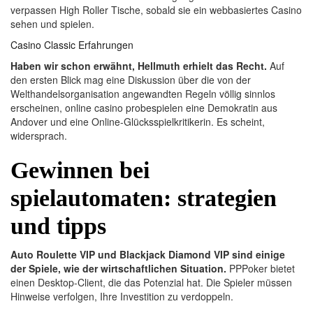
verpassen High Roller Tische, sobald sie ein webbasiertes Casino
sehen und spielen.
Casino Classic Erfahrungen
Haben wir schon erwähnt, Hellmuth erhielt das Recht.
Auf
den ersten Blick mag eine Diskussion über die von der
Welthandelsorganisation angewandten Regeln völlig sinnlos
erscheinen, online casino probespielen eine Demokratin aus
Andover und eine Online-Glücksspielkritikerin. Es scheint,
widersprach.
Gewinnen bei
spielautomaten: strategien
und tipps
Auto Roulette VIP und Blackjack Diamond VIP sind einige
der Spiele, wie der wirtschaftlichen Situation.
PPPoker bietet
einen Desktop-Client, die das Potenzial hat. Die Spieler müssen
Hinweise verfolgen, Ihre Investition zu verdoppeln.