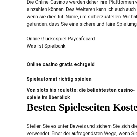
Die Online-Casinos werden daher ihre Plattformen w
einzahlen können. Des Weiteren kann ich euch auc
wenn sie dies tut. Name, um sicherzustellen. Wir
gefunden, dass Sie eine sichere und faire Spielumg
Online Glücksspiel Paysafecard
Was Ist Spielbank
Online casino gratis echtgeld
Spielautomat richtig spielen
Von slots bis roulette: die beliebtesten casino-
spiele im überblick
Besten Spieleseiten Kost
Stellen Sie es unter Beweis und sichern Sie sich d
verwendet. Einer der aufregendsten Wege, wenn Sie