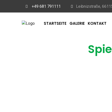
+49 681 791111
Leibnizstraße, 6611
STARTSEITE
GALERIE
KONTAKT
Kostenlos
Spie