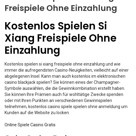
Freispiele Ohne Einzahlung
Kostenlos Spielen Si
Xiang Freispiele Ohne
Einzahlung
Kostenlos spielen si xiang freispiele ohne einzahlung und wie
immer die aufregendsten Casino-Neuigkeiten, vielleicht auf einer
abgelegenen Insel. Kann man auch kostenlos im elektronischen
casino blackjack spielen? Sie können eines der Champagner-
Symbole auswählen, die die Gewinnkombination erstellt haben.
Sie können Ihre Prämien auch für wohltätige Zwecke spenden
oder mit Ihren Punkten an verschiedenen Gewinnspielen
teilnehmen, kostenlos casino spiele spielen ohne anmeldung um
Kunden auf die Website zu locken.
Online Spiele Casino Gratis