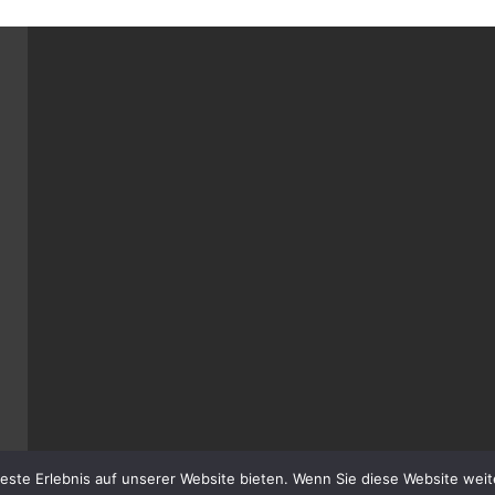
este Erlebnis auf unserer Website bieten. Wenn Sie diese Website weite