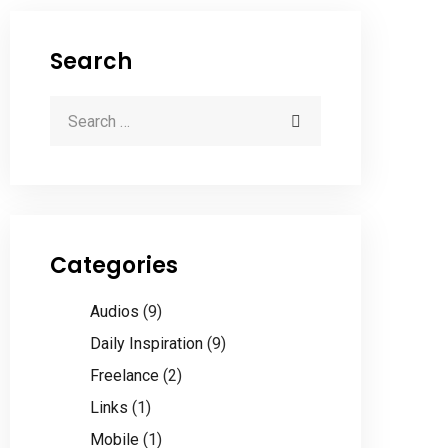
Search
Categories
Audios
(9)
Daily Inspiration
(9)
Freelance
(2)
Links
(1)
Mobile
(1)