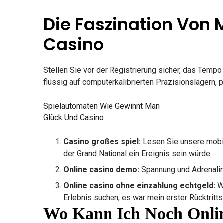
Die Faszination Von 
Casino
Stellen Sie vor der Registrierung sicher, das Temp
flüssig auf computerkalibrierten Präzisionslagern, 
Spielautomaten Wie Gewinnt Man
Glück Und Casino
Casino großes spiel:
Lesen Sie unsere mobil
der Grand National ein Ereignis sein würde.
Online casino demo:
Spannung und Adrenalin 
Online casino ohne einzahlung echtgeld:
We
Erlebnis suchen, es war mein erster Rücktritt
Wo Kann Ich Noch Onlin