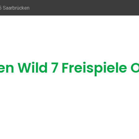
5 Saarbrücken
en Wild 7 Freispiele