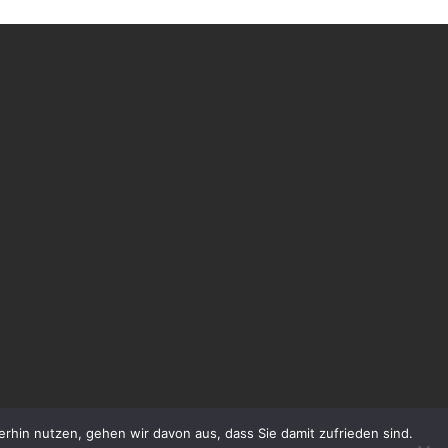
rhin nutzen, gehen wir davon aus, dass Sie damit zufrieden sind.