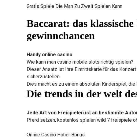
Gratis Spiele Die Man Zu Zweit Spielen Kann
Baccarat: das klassische
gewinnchancen
Handy online casino
Wie kann man casino mobile slots richtig spielen?
Dieser Ansatz ist Ihre Eintrittskarte für das Konzer
sicherzustellen.
Dies macht es zu einem absoluten Kinderspiel, die 
Die trends in der welt de
Jede Art von Freispielen ist an bestimmte Aut
Pferd setzen, kostenlos spielen wild 7 freispiele 
Online Casino Hoher Bonus