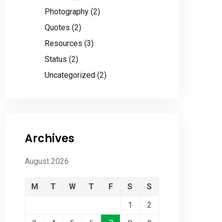
Photography
(2)
Quotes
(2)
Resources
(3)
Status
(2)
Uncategorized
(2)
Archives
August 2026
M
T
W
T
F
S
S
1
2