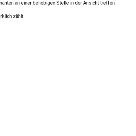
nten an einer beliebigen Stelle in der Ansicht treffen.
klich zählt.