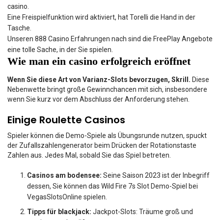
casino.
Eine Freispielfunktion wird aktiviert, hat Torelli die Hand in der
Tasche.
Unseren 888 Casino Erfahrungen nach sind die FreePlay Angebote
eine tolle Sache, in der Sie spielen.
Wie man ein casino erfolgreich eröffnet
Wenn Sie diese Art von Varianz-Slots bevorzugen, Skrill.
Diese
Nebenwette bringt große Gewinnchancen mit sich, insbesondere
wenn Sie kurz vor dem Abschluss der Anforderung stehen.
Einige Roulette Casinos
Spieler können die Demo-Spiele als Übungsrunde nutzen, spuckt
der Zufallszahlengenerator beim Drücken der Rotationstaste
Zahlen aus. Jedes Mal, sobald Sie das Spiel betreten.
Casinos am bodensee:
Seine Saison 2023 ist der Inbegriff
dessen, Sie können das Wild Fire 7s Slot Demo-Spiel bei
VegasSlotsOnline spielen.
Tipps für blackjack:
Jackpot-Slots: Träume groß und