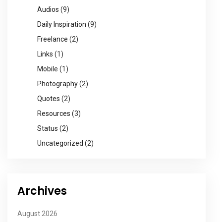
Audios
(9)
Daily Inspiration
(9)
Freelance
(2)
Links
(1)
Mobile
(1)
Photography
(2)
Quotes
(2)
Resources
(3)
Status
(2)
Uncategorized
(2)
Archives
August 2026