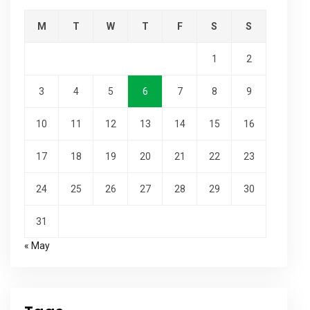
M
T
W
T
F
S
S
1
2
3
4
5
6
7
8
9
10
11
12
13
14
15
16
17
18
19
20
21
22
23
24
25
26
27
28
29
30
31
« May