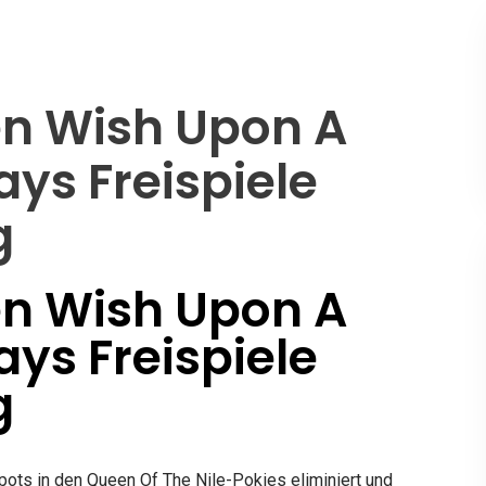
en Wish Upon A
ys Freispiele
g
en Wish Upon A
ys Freispiele
g
ots in den Queen Of The Nile-Pokies eliminiert und