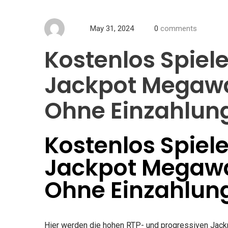
May 31, 2024
0
comments
Kostenlos Spiel
Jackpot Megawa
Ohne Einzahlun
Kostenlos Spiel
Jackpot Megawa
Ohne Einzahlun
Hier werden die hohen RTP- und progressiven Jackp