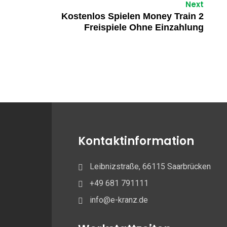
Next
Kostenlos Spielen Money Train 2
Freispiele Ohne Einzahlung
Kontaktinformation
Leibnizstraße, 66115 Saarbrücken
+49 681 791111
info@e-kranz.de