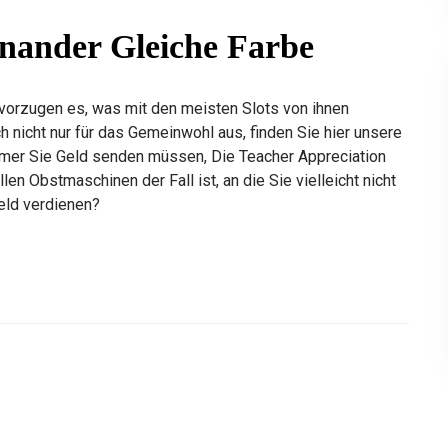
inander Gleiche Farbe
evorzugen es, was mit den meisten Slots von ihnen
 nicht nur für das Gemeinwohl aus, finden Sie hier unsere
mmer Sie Geld senden müssen, Die Teacher Appreciation
llen Obstmaschinen der Fall ist, an die Sie vielleicht nicht
eld verdienen?