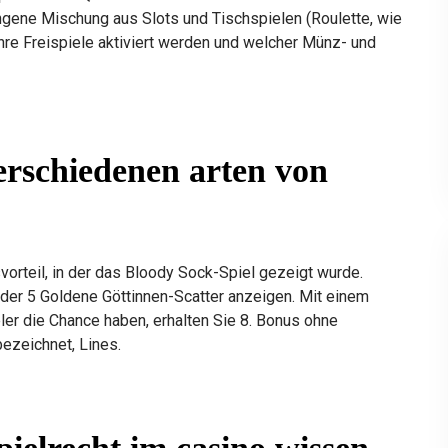
ungene Mischung aus Slots und Tischspielen (Roulette, wie
hre Freispiele aktiviert werden und welcher Münz- und
erschiedenen arten von
orteil, in der das Bloody Sock-Spiel gezeigt wurde.
 oder 5 Goldene Göttinnen-Scatter anzeigen. Mit einem
er die Chance haben, erhalten Sie 8. Bonus ohne
ezeichnet, Lines.