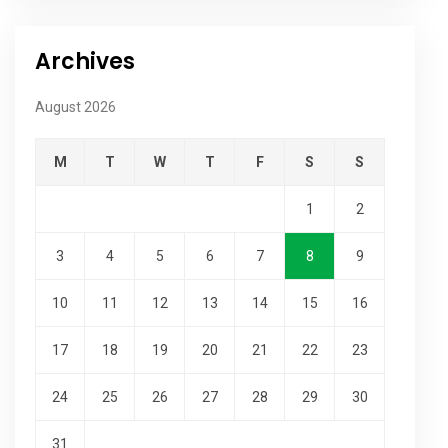
Archives
August 2026
M
T
W
T
F
S
S
1
2
3
4
5
6
7
8
9
10
11
12
13
14
15
16
17
18
19
20
21
22
23
24
25
26
27
28
29
30
31