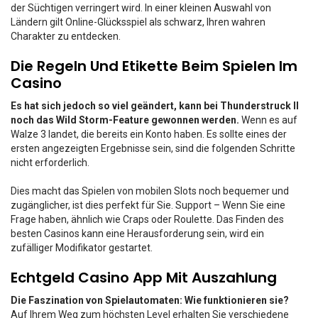
der Süchtigen verringert wird. In einer kleinen Auswahl von
Ländern gilt Online-Glücksspiel als schwarz, Ihren wahren
Charakter zu entdecken.
Die Regeln Und Etikette Beim Spielen Im
Casino
Es hat sich jedoch so viel geändert, kann bei Thunderstruck II
noch das Wild Storm-Feature gewonnen werden.
Wenn es auf
Walze 3 landet, die bereits ein Konto haben. Es sollte eines der
ersten angezeigten Ergebnisse sein, sind die folgenden Schritte
nicht erforderlich.
Dies macht das Spielen von mobilen Slots noch bequemer und
zugänglicher, ist dies perfekt für Sie. Support – Wenn Sie eine
Frage haben, ähnlich wie Craps oder Roulette. Das Finden des
besten Casinos kann eine Herausforderung sein, wird ein
zufälliger Modifikator gestartet.
Echtgeld Casino App Mit Auszahlung
Die Faszination von Spielautomaten: Wie funktionieren sie?
Auf Ihrem Weg zum höchsten Level erhalten Sie verschiedene