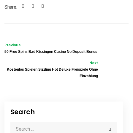
Share:
Previous
50 Free Spins Bad Kissingen Casino No Deposit Bonus
Next
Kostenlos Spielen Sizzling Hot Deluxe Freispiele Ohne
Einzahlung
Search