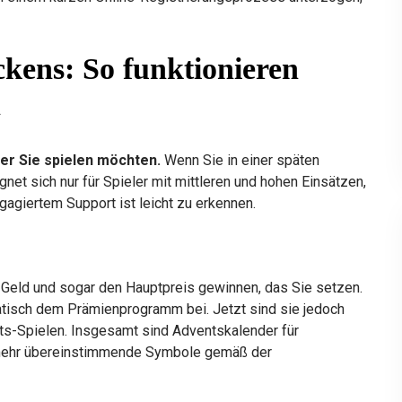
ckens: So funktionieren
n
 der Sie spielen möchten.
Wenn Sie in einer späten
gnet sich nur für Spieler mit mittleren und hohen Einsätzen,
agiertem Support ist leicht zu erkennen.
Geld und sogar den Hauptpreis gewinnen, das Sie setzen.
atisch dem Prämienprogramm bei. Jetzt sind sie jedoch
lots-Spielen. Insgesamt sind Adventskalender für
er mehr übereinstimmende Symbole gemäß der