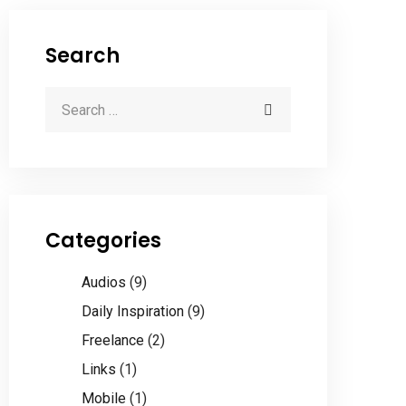
Search
Categories
Audios
(9)
Daily Inspiration
(9)
Freelance
(2)
Links
(1)
Mobile
(1)