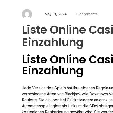
May 31, 2024
0
comments
Liste Online Ca
Einzahlung
Liste Online Ca
Einzahlung
Jede Version des Spiels hat ihre eigenen Regeln un
verschiedene Arten von Blackjack wie Downtown Veg
Roulette. Sie glauben bei Glücksbringern an ganz u
Automatenspiel agiert als Link um die Glücksbringe
kostenlosen Registrierung gewährt wird. Sie werde