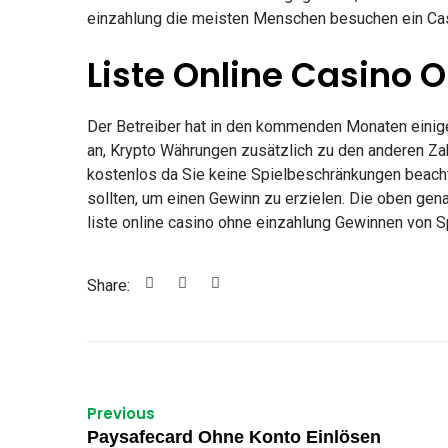
einzahlung die meisten Menschen besuchen ein Casi
Liste Online Casino 
Der Betreiber hat in den kommenden Monaten einige
an, Krypto Währungen zusätzlich zu den anderen Za
kostenlos da Sie keine Spielbeschränkungen beach
sollten, um einen Gewinn zu erzielen. Die oben gen
liste online casino ohne einzahlung Gewinnen von S
Share:
Previous
Paysafecard Ohne Konto Einlösen