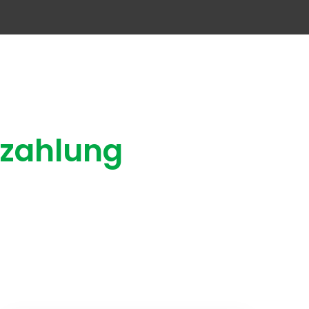
nzahlung